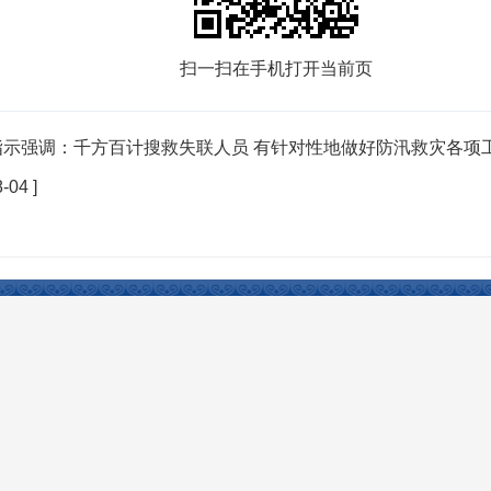
扫一扫在手机打开当前页
示强调：千方百计搜救失联人员 有针对性地做好防汛救灾各项工
-04 ]
Reserved 开办：塔城市人民政府 主办：塔城市人民政府办公室 承办：塔城市电子政务办公室
权所有，未经授权禁止复制镜像。
新公网安备：
65420102000003号
中国互联网举报中心
新疆
日访问量：4816人次
网站访问总量：16938816人次