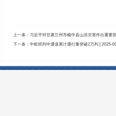
上一条：
习近平对甘肃兰州市榆中县山洪灾害作出重要指
下一条：
中欧班列中通道累计通行量突破2万列
[ 2025-08
联系我们
|
网站声明
|
网站地图
|
友情链接
Copyright © 2024 www.xjtcsh.gov.cn All Rights 
本站所刊登的各类新闻﹑信息和专题专栏资料，均为塔城市人民政府网版
ICP备案号：
新ICP备13000949号
政府网站标识码：6542010014
建议分辨率：1920*1080 建议浏览器360、Edge等 网站支持 IPv6
今