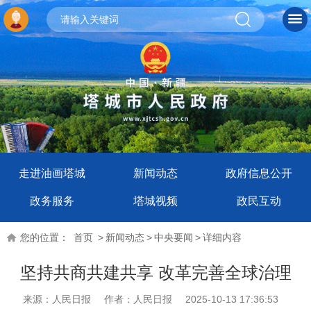
走进油画塔城
新闻动态
政府信息公开
政务服务
塔城视频
政民互动
您的位置：
首页
>
新闻动态
>
中央要闻
>
详细内容
坚持共商共建共享 改革完善全球治理
来源：人民日报
作者：人民日报
2025-10-13 17:36:53