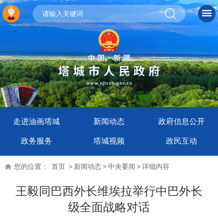
走进油画塔城
新闻动态
政府信息公开
政务服务
塔城视频
政民互动
您的位置：
首页
>
新闻动态
>
中央要闻
>
详细内容
王毅同巴西外长维埃拉举行中巴外长
级全面战略对话