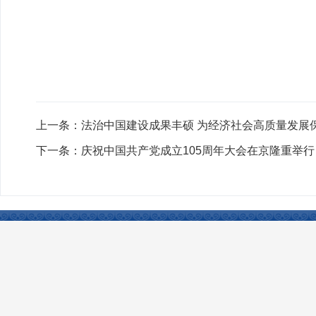
上一条：
法治中国建设成果丰硕 为经济社会高质量发展
下一条：
庆祝中国共产党成立105周年大会在京隆重举行
联系我们
|
网站声明
|
网站地图
|
友情链接
Copyright © 2024 www.xjtcsh.gov.cn All Rights 
本站所刊登的各类新闻﹑信息和专题专栏资料，均为塔城市人民政府网版