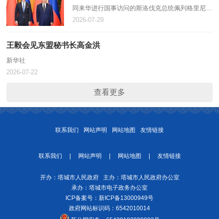
同来华进行国事访问的斯洛伐克总统佩列格里尼举
行会谈。新华社记者 李响 摄 新华社北京7月28日
2026-07-29
电（记者 邵艺博）7月28日上午，国家主席习近平
在北京人民大会堂同来华…
王毅会见东盟秘书长高金洪
新华社
2026-07-22
查看更多
联系我们
网站声明
网站地图
友情链接
联系我们
|
网站声明
|
网站地图
|
友情链接
开办：塔城市人民政府 主办：塔城市人民政府办公室
承办：塔城市电子政务办公室
ICP备案号：
新ICP备13000949号
政府网站标识码：6542010014