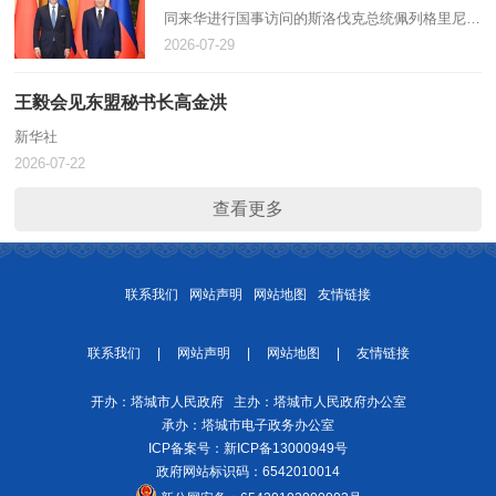
同来华进行国事访问的斯洛伐克总统佩列格里尼举
行会谈。新华社记者 李响 摄 新华社北京7月28日
2026-07-29
电（记者 邵艺博）7月28日上午，国家主席习近平
在北京人民大会堂同来华…
王毅会见东盟秘书长高金洪
新华社
2026-07-22
查看更多
联系我们
网站声明
网站地图
友情链接
联系我们
|
网站声明
|
网站地图
|
友情链接
开办：塔城市人民政府 主办：塔城市人民政府办公室
承办：塔城市电子政务办公室
ICP备案号：
新ICP备13000949号
政府网站标识码：6542010014