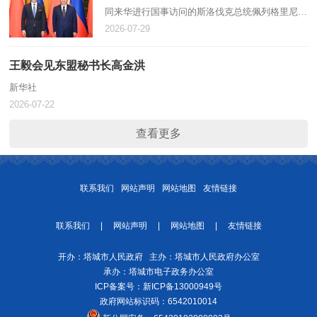
同来华进行国事访问的斯洛伐克总统佩列格里尼举
行会谈。新华社记者 李响 摄 新华社北京7月28日
2026-07-29
电（记者 邵艺博）7月28日上午，国家主席习近平
在北京人民大会堂同来华…
王毅会见东盟秘书长高金洪
新华社
2026-07-22
查看更多
联系我们
网站声明
网站地图
友情链接
联系我们
|
网站声明
|
网站地图
|
友情链接
开办：塔城市人民政府 主办：塔城市人民政府办公室
承办：塔城市电子政务办公室
ICP备案号：
新ICP备13000949号
政府网站标识码：6542010014