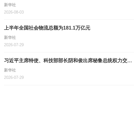
新华社
2026-08-03
上半年全国社会物流总额为181.1万亿元
新华社
2026-07-29
习近平主席特使、科技部部长阴和俊出席秘鲁总统权力交接仪式
新华社
2026-07-29
习近平致电祝贺诺瓦当选连任圣多美和普林西比总统
新华社
2026-07-29
习近平同斯洛伐克总统佩列格里尼会谈
7月28日上午，国家主席习近平在北京人民大会堂