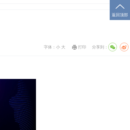
返回顶部
字体：
小
大
打印
分享到：