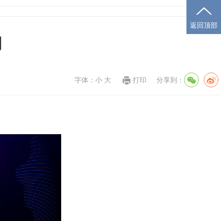
返回顶部
闻
字体：
小
大
打印
分享到：