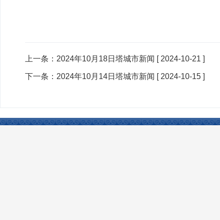
上一条：
2024年10月18日塔城市新闻
[ 2024-10-21 ]
下一条：
2024年10月14日塔城市新闻
[ 2024-10-15 ]
联系我们
|
网站声明
|
网站地图
|
友情链接
Copyright © 2024 www.xjtcsh.gov.cn All Rights 
本站所刊登的各类新闻﹑信息和专题专栏资料，均为塔城市人民政府网版
ICP备案号：
新ICP备13000949号
政府网站标识码：6542010014
建议分辨率：1920*1080 建议浏览器360、Edge等 网站支持 IPv6
今