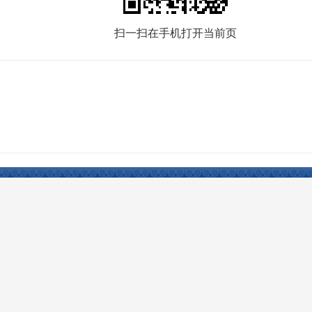
扫一扫在手机打开当前页
Reserved 开办：塔城市人民政府 主办：塔城市人民政府办公室 承办：塔城市电子政务办公室
权所有，未经授权禁止复制镜像。
新公网安备：
65420102000003号
中国互联网举报中心
新疆
日访问量：26467人次
网站访问总量：16960467人次