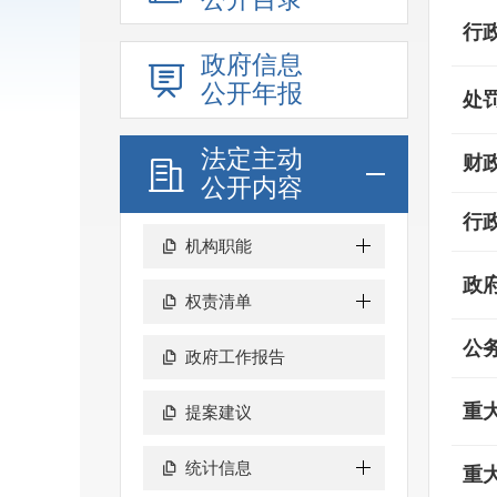
行
政府信息
公开年报
处
法定主动
财
公开内容
行
机构职能
政
权责清单
公
政府工作报告
重
提案建议
统计信息
重