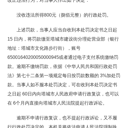
改正违法行为，对当事人作出如下决定：
没收违法所得800元（捌佰元整）的行政处罚
。
上述罚款，当事人应当
自收到本处罚决定书之日起
15 日内，将罚款缴至塔城市建设街分理处营业部（银行
地址：塔城市文化路步行街
）
，账号
650016402000
5
000
0945或者通过电子支付系统缴纳罚
款。逾期不缴纳罚款，依据《中华人民共和国行政处罚
法》
第七十二条第一项规定每日按罚款数额的
3%加处罚
款。
当事人
如不服本处罚决定，可在收到本处罚决定书
之日起
60日内
向
塔城市
人民政府
申请行政复议，
也可以
在
6
个月内直接向
塔城市
人民法院提起行政诉讼。
逾期不申请行政复议，也不提起行政诉讼，又不履
行行政处罚决定的，本机关将依法申请人民法院强制执