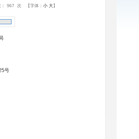
数：
967
次
【字体：
小
大
】
局
25号
**号