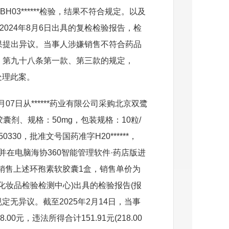
3******检验，结果不符合规定。以及
024年8月6日出具的复检检验报告，检
果提出异议。当事人涉嫌销售不符合药品
》第九十八条第一款、第三款的规定，
处理此案。
7日从******药业有限公司采购北京双鹭
，胶囊剂、规格：
50mg，包装规格：10粒/
0330，批准文号国药准字H20******，
并在电脑海协360智能管理软件·药店版进
顾客销售上述环孢素软胶囊1盒，销售单价为
区化妆品检验检测中心)出具的检验报告(报
合规定无异议。截至2025年2月14日，当事
元，违法所得合计151.91元(218.00