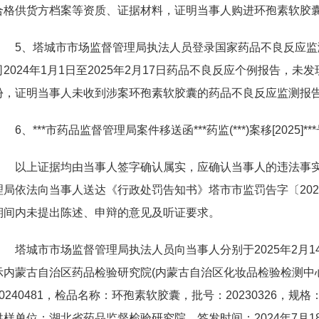
合格供货方档案等资质、证据材料，证明当事人购进环孢素软胶
5、塔城市市场监督管理局执法人员登录国家药品不良反应监
司2024年1月1日至2025年2月17日药品不良反应个例报告，
份，证明当事人未收到涉案环孢素软胶囊的药品不良反应监测报
6、
***
市药品监督管理局案件移送函
***
药监(
***
)案移[2025]
***
以上证据均由当事人签字确认属实，应确认当事人的违法事实成
理局依法向当事人送达《行政处罚告知书》塔市市监罚告字〔202
期间内未提出陈述、申辩的意见及听证要求。
塔城市市场监督管理局执法人员向当事人分别于2025年2月14
示内蒙古自治区药品检验研究院(内蒙古自治区化妆品检验检测中
20240481，检品名称：环孢素软胶囊，批号：20230326，规格
供样单位：湖北省药品监督检验研究院，签发时间：2024年7月