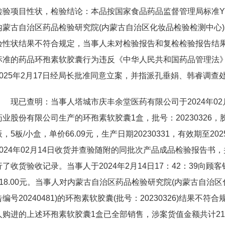
检验项目性状，检验结论：本品按国家食品药品监督管理局标准YBH0
内蒙古自治区药品检验研究院(内蒙古自治区化妆品检验检测中心)2
验性状结果不符合规定，当事人未对检验报告和复检检验报告结
标准的药品环孢素软胶囊行为违反《中华人民共和国药品管理法
2025年2月17日经局长批准同意立案，并指派孔垂娟、韩睿调查
现已查明：当事人塔城市庆丰余堂医药有限公司于2024年02月0
药业股份有限公司生产的环孢素软胶囊1盒，批号：20230326
板，5板/小盒，单价66.09元，生产日期20230331，有效期至2025
2024年02月14日收货并查验随附的同批次产品成品检验报告书，
行了收货验收记录。当事人于2024年2月14日17：42：39向
218.00元。当事人对内蒙古自治区药品检验研究院(内蒙古自治
告编号20240481)的环孢素软胶囊(批号：20230326)结果不符
人购进的上述环孢素软胶囊1盒已全部销售，涉案货值金额共计218.00