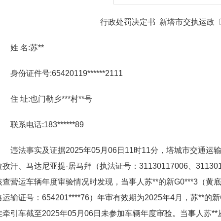
行政处罚决定书 新塔市交执运政〔20
姓
名
:
苏
**
身份证件号
:
65420119
******
2111
住
址
:
也门勒乡
***
村
**
号
联系电话
:
183
******
89
违法事实及证据2025年05月06日11时11分，塔城市交通
拉孜汗、马达尼亚提·居马拜（执法证号：31130117006、3113
核查营运车辆年度审验情况时发现，当事人苏
**
的新G0
***
3（黄
路运输证号：654201
****
76）年审有效期为2025年4月，苏
**
的新
挂牵引车截至2025年05月06日未参加车辆年度审验。当事人苏
**