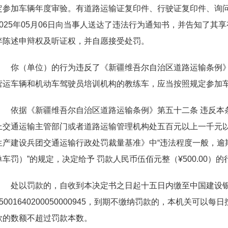
定参加车辆年度审验。有道路运输证复印件、行驶证复印件、询
2025年05月06日向当事人送达了违法行为通知书，并告知了
弃陈述申辩权及听证权，并自愿接受处罚。
你（单位）的行为违反了《新疆维吾尔自治区道路运输条例
营运车辆和机动车驾驶员培训机构的教练车，应当按照规定参加
依据《新疆维吾尔自治区道路运输条例》第五十二条 违反本
上交通运输主管部门或者道路运输管理机构处五百元以上一千元
生产建设兵团交通运输行政处罚裁量基准》中“违法程度一般，逾期
单车罚）”的规定，决定给予 罚款人民币伍佰元整（¥500.00）
处以罚款的，自收到本决定书之日起十五日内缴至中国建设
65001640200050000945，到期不缴纳罚款的，本机关可
款的数额不超过罚款本数。