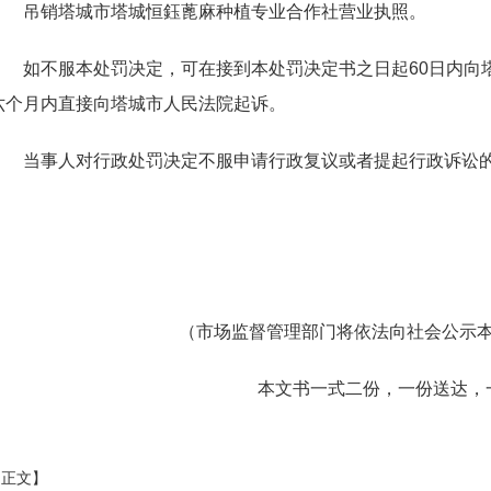
吊销
塔城市塔城恒鈺蓖麻种植专业合作社
营业执照。
如不服本处罚决定，可在接到本处罚决定书之日
起
6
0
日内向
六个月
内直接向
塔城市人
民法院
起诉
。
当事人对行政处罚决定不服申请行政复议或者提起行政诉讼
（市场监督管理部门将依法向社会公示
本文书一式
二
份，
一
份送达，
印正文】