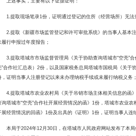
上述事实，主要有以下证据证明：
1
.
提取现场笔
录
1
份，证明通过登记的住所（经营场所）无法
2
.
提取《新疆市场监管登记和许可审批系统》的当事人基本
未履行申报过年度报告
；
3
.
提取塔城市市场监督管理局《关于协助查询塔城
市
“
空
壳
”
合
壳
”
合作社汇总表
）
2
份，以及国家税务总局塔城市国税局《关于
份，证明当事人注册登记以来未办理纳税手续或未履行纳税义务
4
.
提取塔城市农业农村局《关于吊销市场主体相关信息的函
查询塔城
市
“
空
壳
”
合作社开展经营情况的函
》
1
份，塔城市农业农
开展经营情况的回函
》
1
份及出具的《证明
》
1
份，证明当事人连
本局
于
202
4
年
1
2
月
3
0
日，在塔城市人民政府网站发布了本局