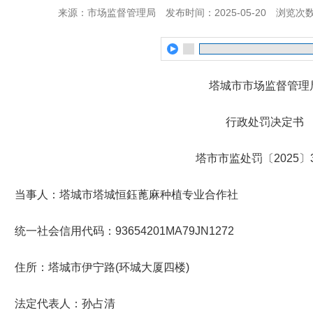
来源：市场监督管理局
发布时间：2025-05-20
浏览次
塔城市市场监督管理
行政处罚决定书
塔市
市监
处罚
〔
2025
〕
当事人：塔城市塔城恒鈺蓖麻种植专业合作社
统一社会信用代码
：
93654201MA79JN1272
住所：塔城市伊宁
路
(
环城大厦四
楼
)
法定代表人：孙占清