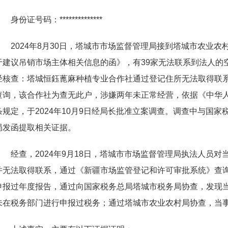
身份证号码
：
**************
202
4
年
8
月
3
0
日，塔城市市场监督管理局接到塔城市农业农
于建议吊销市场主体相关信息的函》，
有
3
9
家无法联系到法人的
经核查：塔城恒鈺蓖麻种植专业合作社通过登记住所无法取得联
查询，该合作社为查无此户，涉嫌两年未正常经营，依据《中华
条规定，
于
202
4
年
1
0
月
9
日经局长批准立案调查。调查中与国家
局发函提取相关证据
。
经查
，
202
4
年
9
月
1
8
日，塔城市市场监督管理局执法人员对
并无法取得联系，通过《新疆市场监管登记和许可审批系统》查
申报过年度报告，通过向国家税务总局塔城市税务局协查，发现
未在税务部门进行申报过税务；通过塔城市农业农村局协查，当