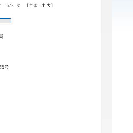
数：
572
次
【字体：
小
大
】
局
36
号