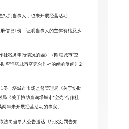
查找到当事人，也未开展经营活动；
注册信
息
1
份，证明当事人的主体资格及从
作社税务申报情况的函》（附塔城
市
“
空
协助查询塔城市空壳合作社的函的复函
》
2
；
》
1
份，塔城市市场监督管理局《关于协助
村局《关于协助查询塔城
市
“
空
壳
”
合作社
续两年未开展经营活动的事实
。
依法向当事人公告送达《行政处罚告知