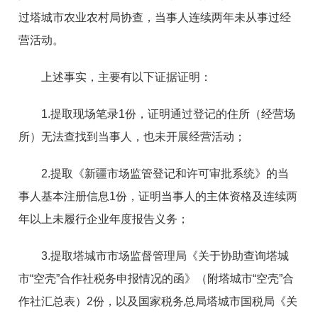
过塔城市农业农村局协查，当事人连续两年未从事过经
营活动
。
上述事实，主要有以下证据证明：
1
.
提取现场笔
录
1
份，证明通过登记的住所（经营场
所）无法查找到当事人，也未开展经营活动；
2
.
提取《新疆市场监管登记和许可审批系统》的当
事人基本注册信
息
1
份，证明当事人的主体资格及连续两
年以上未履行企业年度报告义务；
3
.
提取塔城市市场监督管理局《关于协助查询塔城
市
“
空
壳
”
合作社税务申报情况的函》（附塔城
市
“
空
壳
”
合
作社汇总表
）
2
份，以及国家税务总局塔城市国税局《关