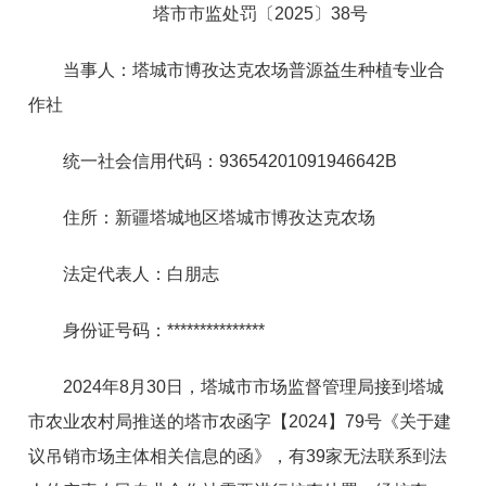
塔市
市监
处罚
〔
2025
〕
38
号
当事人：塔城市博孜达克农场普源益生种植专业合
作社
统一社会信用代码
：
93654201091946642B
住所：新疆塔城地区塔城市博孜达克农场
法定代表人：白朋志
身份证号码
：
***************
202
4
年
8
月
3
0
日，塔城市市场监督管理局接到塔城
市农业农村局推送的塔市农函字
【
202
4
】
7
9
号《关于建
议吊销市场主体相关信息的函》，
有
3
9
家无法联系到法