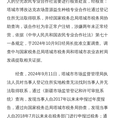
人的空壳农民专业合作社需要进行核查处置，经核查：
塔城市博孜达克农场普源益生种植专业合作社通过登记
住所无法取得联系，并经国家税务总局塔城市税务局协
助查询，该合作社为非正常户注销，涉嫌两年未正常经
营，依据《中华人民共和国农民专业合作社法》第七十
一条规定，
于
202
4
年
1
0
月
9
日经局长批准立案调查。调
查中与国家税务总局塔城市税务局和塔城市农业农村局
发函提取相关证据
。
经查
，
202
4
年
9
月
1
1
日，塔城市市场监督管理局执
法人员对当事人登记住所实地检查无法找到当事人并无
法取得联系，通过《新疆市场监管登记和许可审批系
统》查询，发现当事人
自
201
7
年以来未申报过年度报
告，通过向国家税务总局塔城市税务局协查，发现当事
人
自
201
8
年
7
月以来未在税务部门进行申报过税务；通