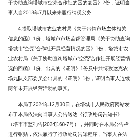
于协助查询塔城市空壳合作社的函的复函
》
2
份，证明当
事人
自
201
8
年
7
月以来未履行纳税义务
；
4
.
提取塔城市农业农村局《关于吊销市场主体相关
信息的函
》
1
份，塔城市市场监督管理局《关于协助查询
塔城
市
“
空
壳
”
合作社开展经营情况的函
》
1
份，塔城市农
业农村局《关于协助查询塔城
市
“
空
壳
”
合作社开展经营情
况的回函
》
1
份、出具的《证明
》
1
份及中共博孜达克农
场九队支部委员会出具的《证明
》
1
份，证明当事人连续
两年未开展经营活动的事实
。
本局
于
202
4
年
1
2
月
3
0
日，在塔城市人民政府网站发
布了本局依法向当事人公告送达《行政处罚告知书》
（塔市市监罚
告
[2024]168-
7
号），
并同时在本局公告栏
进行张贴，依法履行了行政处罚告知程序，
当事人在法