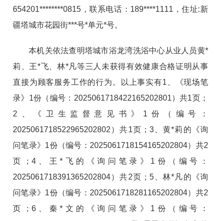
654201********0815，联系电话：189****1111，住址:新
疆塔城市花园街***号*单元*号。
本机关依法查明
塔城市浴龙湾洗浴中心
从业人员
黄*
莉、王*飞、林*凡等三人
未获得有效健康合格证明从事
直接为顾客服务工作
的行为。以上事实有
1、
《
现场笔
录
》
1份
（编号：
2025061718422165202801
）共
1页
；
2、《卫生监督意见书》1份（编号：
2025061718522965202802）共1页；3、黄*莉的《询
问笔录》
1份
（编号：
2025061718154165202804
）
共2
页；4
、
王*飞的
《询问笔录》
1份
（编号：
2025061718391365202804）共2页；5、
林*凡的
《询
问笔录》
1份
（编号：
2025061718281165202804）共2
页；6、秦*文的《询问笔录》
1份
（编号：