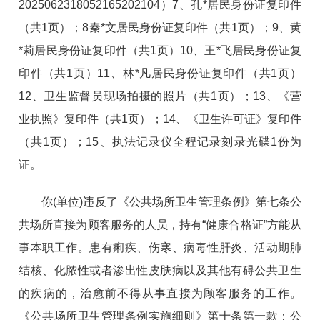
2025062318052165202104
）
7、孔*
居民身份证复印件
（
共1页）；8秦*文
居民身份证复印件（
共1页）；9、
黄
*莉
居民身份证复印件（
共1页）10、王*飞
居民身份证复
印件（
共1页）11、林*凡
居民身份证复印件（
共1页）
12、卫生监督员现场拍摄的照片（共1页）；13、《营
业执照》
复印件
（共1页）；14、《卫生许可证》
复印件
（共1页）；15、执法记录仪全程记录刻录光碟1份
为
证。
你(单位)违反了
《公共场所卫生管理条例》第七条公
共场所直接为顾客服务的人员，持有“健康合格证”方能从
事本职工作。患有痢疾、伤寒、病毒性肝炎、活动期肺
结核、化脓性或者渗出性皮肤病以及其他有碍公共卫生
的疾病的，治愈前不得从事直接为顾客服务的工作。
《公共场所卫生管理条例实施细则》第十条第一款：公