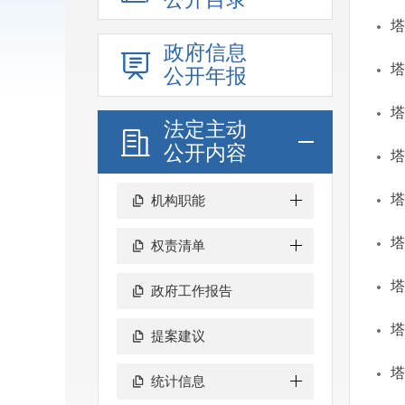
塔
政府信息
塔
公开年报
塔
法定主动
公开内容
塔
塔
机构职能
塔
权责清单
塔
政府工作报告
塔
提案建议
塔
统计信息