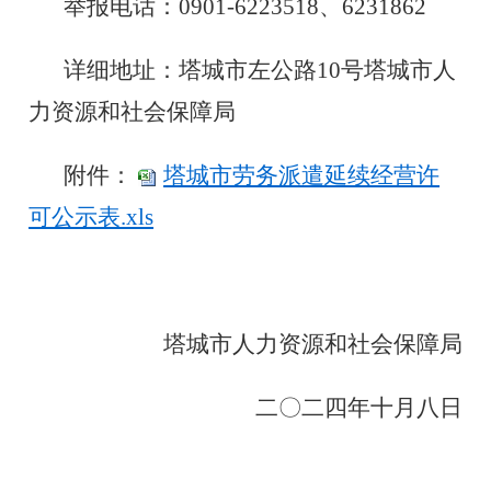
举报电话：
0901-6223518、
6231862
详细地址：塔城市左公路
10号塔城市人
力资源和社会保障局
附件：
塔城市劳务派遣延续经营许
可公示表.xls
塔城市人力资源和社会保障局
二〇二
四
年
十
月
八
日