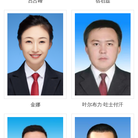
吕占峰
宿召磊
金娜
叶尔布力·吐士付汗