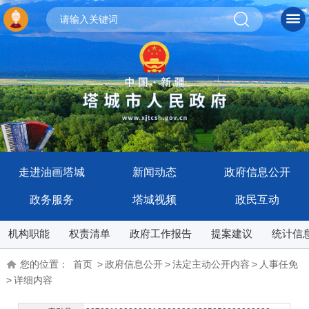
走进油画塔城
新闻动态
政府信息公开
政务服务
塔城视频
政民互动
机构职能
权责清单
政府工作报告
提案建议
统计信
您的位置：
首页
>
政府信息公开
>
法定主动公开内容
>
人事任免
>
详细内容