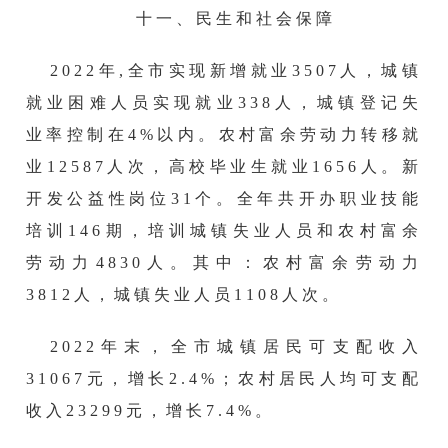
十一、
民生和社会保障
2022年,全市实现新增就业3507人，城镇
就业困难人员实现就业338人，
城镇登记失
业率控制在
4
%以内
。
农
村
富余劳动力转移就
业
12587
人
次
，
高校毕业生就业
1656人。新
开发公益性岗位
31
个。全年共开办职业技能
培训
146
期，培训城镇失业人员和农村富余
劳动力
4830
人。其中：农村富余劳动力
3812
人，城镇失业人员
1108
人次。
2022
年末
，全市
城镇居民可支配收入
31067
元，增长
2.4
%；
农村居民人均可支配
收入
23299
元
，增长
7.4%。