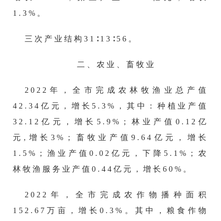
1.3
%。
三次产业结构
31
∶
13
∶
56
。
二、农业、畜牧业
2022
年，全市完成农林牧渔业总产值
42.34
亿元，增长
5.3
%，其中：种植业产值
32.12
亿元，增长
5.9
%；林业产值
0.12
亿
元
,
增长
3%
；畜牧业产值
9.64
亿元，
增长
1.5%
；渔业产值
0.02
亿元，
下降
5.1%
；农
林牧渔服务业产值
0.44
亿元，
增长
60
%。
202
2
年，全市完成农作物播种面积
152.67
万亩，
增长
0.
3
%。其中，粮食作物