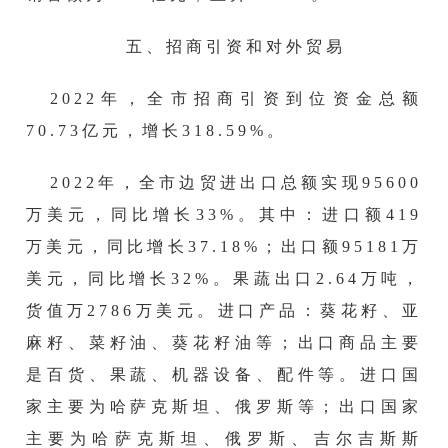
五、招商引资和对外贸易
20
22
年，全市招商引资到位资金总额
70.73
亿元，增长
318.59
%。
2022年，全市
边贸进出口总额实现
95600
万美元，同比
增长
33
%。其中：进口额
419
万美元，同比
增长
37.18
%；出口额
95181
万
美元，同比
增长
32
%。果蔬出口
2.64万
吨，
货值万
2786万
美元
。
进口产品：
葵花籽、亚
麻籽、菜籽油、葵花籽油等
；出口商品主要
是百货、果蔬、
机器设备、配件
等。进口国
家主要为哈萨克斯坦、
俄罗斯等
；出口国家
主要为哈萨克斯坦、
俄罗斯、
吉尔吉斯斯