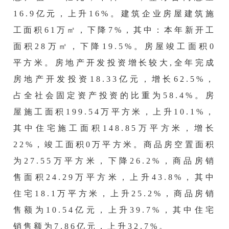
16.9亿元，上升16
%。建筑企业房屋建筑施
工面积
61万㎡，下降7
%
，其中：本年新开工
面积
28万㎡，下降19.5
%。
房屋竣工面积
0
平方米
。
房地产开发投资增长
较大
,全年完成
房地产开发
投资
18.33
亿元，
增长
62.5
%，
占全社会固定资产投资的比重为
58.4
%。房
屋施工面积
199.54
万平方米，
上升
10.1
%，
其中住宅施工面积
148.85
万平方米，增长
22%
，竣工面积
0
万平方米。商品房空置面积
为
27.55
万平方米，
下降
26.2%
，商品房销
售面积
24.29
万平方米，
上升
43.8%
，其中
住宅
18.1
万平方米，
上升
25.2%
，商品房销
售额为
10.54
亿元，
上升
39.7%
，其中住宅
销售额为
7.86
亿元，
上升
32.7%
。