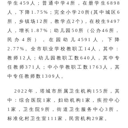
学生
459
人
；
普通中学
4
所，在
册
学生
6898
人，
下降
1.75
%；完全小学
20
所
(其中城区
6
所，乡镇场
12
所，教学点
2
个
)，在校生
9497
人，
增长
1.87
%；幼儿园
50
所（公办
46
所，
民办
4
所），在园幼儿
4591
人，
下降
2.77
%。全市
职业学校教职工
14人，其中：
教师12人
；幼儿园教职工数
640
人，其中专
任教师
371
人
；
中小学教职工数
1763
人，其
中专任教师数
1309
人。
2022年，塔城市所属卫生机构155所，其
中：综合医院1家，妇幼机构1家，疾控中心
1家，卫生院9所，街道卫生服务中心3所，
标准化村卫生室111家，民营机构29家。