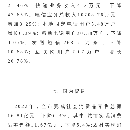
21.46
%；快递业务收入
413万
元，下降
47.65
%。电信业务总收入
10708.76
万元，
增加
3.25
%; 本地固定电话用户
5.48
万户，
增长
6.39
%; 移动电话用户
20.38
万户，下降
0.05
%; 发送短信
268.51
万条，下降
10.68%
; 互联网用户
7.07
万户，增长
20.76
%。
七、国内贸易
2022年，全市完成社会消费品零售总额
16.81亿元，下降6.3%。
其中
:城市实现消费
品零售额
11.67
亿元，下降
5.4
%;农村实现消