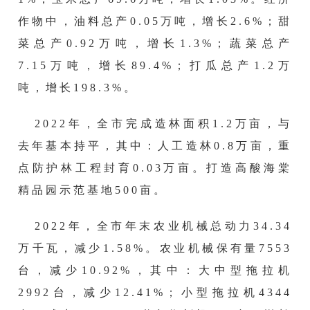
作物中，油料总产
0.05
万吨，
增长
2.6
%；甜
菜总产
0.92
万吨，
增长
1.3
%；蔬菜总产
7.15
万吨，增长
89.4
%；打瓜总产
1.2
万
吨，增长
198.3
%。
202
2
年，全市完成造林面积
1.2万亩，
与
去年基本持平
，其中：人工造林
0.8万亩，重
点防护林工程封育0.03万亩。打造高酸海棠
精品园示范基地500亩。
202
2
年，全市年末农业机械总动力
34.34
万千瓦，
减少
1.58
%。农业机械保有量
7553
台，
减少
10.92
%，其中：大中型拖拉机
2992
台，
减少
12.41
%；小型拖拉机
4344