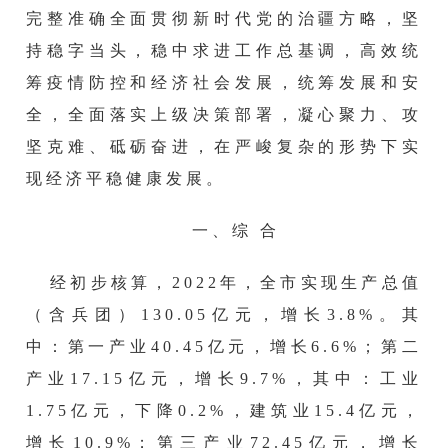
完整准确全面贯彻新时代党的治疆方略，坚
持稳字当头，稳中求进工作总基调，高效统
筹疫情防控和经济社会发展，统筹发展和安
全，全面落实上级决策部署，凝心聚力、攻
坚克难、砥砺奋进，在严峻复杂的形势下实
现经济平稳健康发展。
一、综
合
经初步核算，
20
22
年
，
全市实现生产总值
（含兵团）
13
0.05
亿元，增长
3.8
%。其
中：第一产业
40.45
亿元，增长
6.6
%；第二
产业17.
15
亿元，增长
9.7
%，其中：工业
1.
75
亿元，下降
0.2%
，建筑业15.
4
亿元，
增长1
0.9%
；第三产业7
2.45
亿元，增长