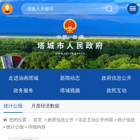
走进油画塔城
新闻动态
政府信息公开
政务服务
塔城视频
政民互动
统计公报
月度经济数据
您的位置：
首页
>
政府信息公开
>
法定主动公开内容
>
统计信息
>
统计公报
>
详细内容