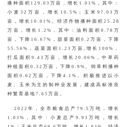
播种面积
129.03
万亩，
增长
1.01
%，其中：
小麦
32
万亩，增长
10.5
%；玉米
97.03
万
亩，增长
10.01
%。经济作物播种面积
25.28
万亩，
增长
1.2
%，其中：油料面积
0.78
万
亩，下降
16.67
%，甜菜面积0
.2
万亩，下降
55.56
%，蔬菜面积
1.23
万亩
,增长
100
%，
打瓜面积
9.43
万亩，
增长
20.06
%，中草药
种植面积
0.32
万亩，
下降
0.9
%。饲草料播种
面积
0.62
万亩，下降
4.1%。积极推进以小
麦、玉米为主的制种业发展，建成高标准良
种繁育基地
7.65
万亩。
202
2
年，全市粮食总产
79.5
万吨，增长
1.03
%，其中：小麦总产
9.93
万吨，增长
1
%；玉米总产
69.6
万吨，增长
1.03
%。经济