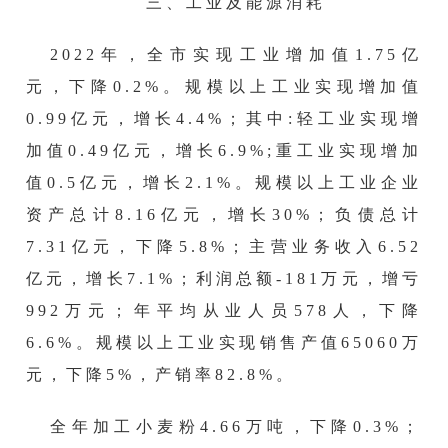
三、工业及能源消耗
202
2
年，全市实现工业增加值
1.
75
亿
元，下降
0.2%
。规模以上工业实现增加值
0.99
亿元，增长
4.4
%；其中:轻工业实现增
加值
0.49
亿元，增长
6.9
%;重工业实现增加
值0.5亿元，增长
2.1
%。规模以上工业企业
资产总计
8.16
亿元，增长
30
%；负债总计
7.31
亿元，下降
5.8
%；主营业务收入
6.52
亿元，增长
7.1
%；利润总额
-181
万元，增亏
9
92
万元；年平均从业人员
578
人，下降
6.6
%。规模以上工业实现销售产值
65060
万
元，下降
5
%，产销率
82.8
%。
全年加工小麦粉
4.
66
万吨，下降
0.3
%；