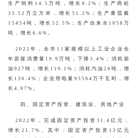
生产饲料14.
5
万吨，增长
8.2
%；生产商砼
33.52
万立方米，增长
51.2
%；生产番茄酱
15454
吨，增长
52.5
%；生产自来水
1058
万
吨，增长
6.6
%。
202
2
年，全市
11
家规模以上工业企业全
年原煤消费量
19.9
万吨，下降
3.4
%；消耗柴
油
927
吨，增长
119.1
%；消耗汽油
26
吨，增
长
136.4
%；企业用电量
95564
万千瓦时，增
长
4.97
%。
四、固定资产投资、建筑业、房地产业
2022年，完成固定资产投资31.4亿元，
增长21.7%。其中：固定资产投资13亿元