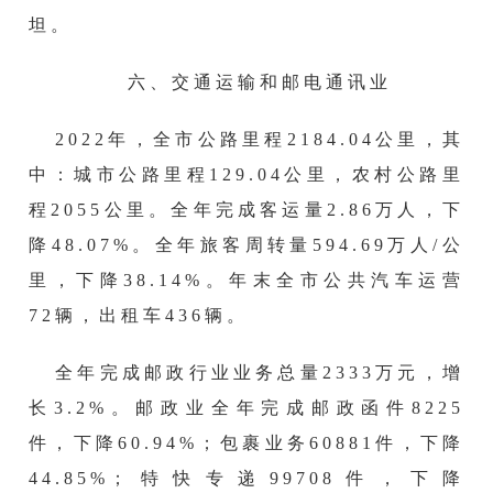
坦
。
六、交通运输和邮电通讯业
202
2
年，全市公路里程
2184.04
公里，其
中：城市公路里程
129.04
公里，农村公路里
程
2055
公里。全年完成客运量
2.86
万人，下
降
48.07
%。全年旅客周转量
594.69
万人
/公
里，下降
38.14
%。年末全市公共汽车运营
72辆，出租车436辆。
全年完成邮政行业业务总量
2333
万元，
增
长
3.2
%。邮政业全年完成邮政函件
8225
件，下降
60.94
%；包裹业务
60881
件，下降
44.85
%；特快专递
99708
件，下降