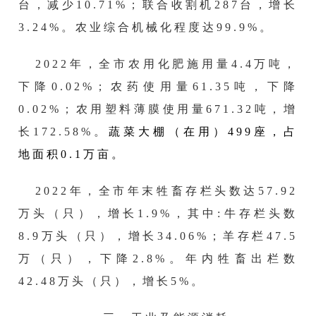
台，减少
10.71
%；联合收割机
287
台，
增长
3.24
%。农业综合机械化程度达99.9%。
202
2
年，全市农用化肥施用量
4.4万吨，
下降
0.
02
%；农药使用量61.
35
吨，下降
0.
02
%；农用塑料薄膜使用量
671.32
吨，
增
长
172.58
%。
蔬菜大棚（在用）
499
座，占
地面积
0.1万亩。
202
2
年
，
全市年末牲畜存栏头数达
57.92
万头（只），增长
1.9%，其中:牛存栏头数
8.
9
万头（只），增长
34.06%；羊存栏
47.5
万（只），下降
2.8%。年内牲畜出栏数
42.48
万头（只），增长
5%。