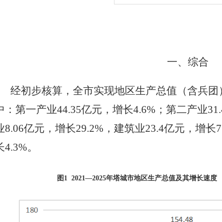
一、综
合
经初步核算，
全市实现
地区
生产总值
（含兵团
中：第一产业
44.35
亿元，增长
4.6
%；第二产业
31
业
8.06
亿元，增长
29.2%
，建筑业
23.4
亿元，增长
7
长
4.3
%。
图
1
202
1
—
2025
年
塔城市
地区生产总值及其增长速度