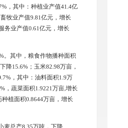
7
%，其中：种植业产值
41.4
亿
；畜牧业产值
9.81
亿元，增长
服务业产值0.61亿元，增长
%。其中，粮食作物播种面积
下降
15.6
%；玉米
82.98
万亩，
9.7
%，其中：油料面积
1.9
万
%，蔬菜面积
1.9221
万亩
,增长
药种植面积
0.8644
万亩，增长
。
小麦总产
8.35
万吨，下降