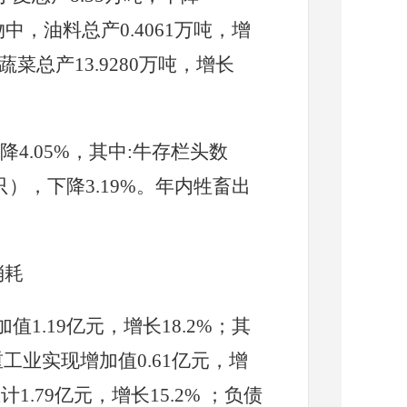
物中，油料总产
0.4061
万吨，增
蔬菜总产
13.9280
万吨，增长
降
4.05
%，其中:牛存栏头数
只），下降
3.19
%。年内牲畜出
消耗
加值
1.19亿元，增长18.2%；其
;重工业实现增加值0.61亿元，增
.79亿元，增长15.2% ；负债