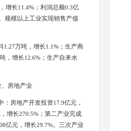
，增长11.4%；利润总额0.3亿
6%。规模以上工业实现销售产值
料
1.27
万吨，
增长
1.1
%；生产商
吨，
增长
12.6
%；生产自来水
业、房地产业
中：房地产开发投资
17.9
亿元，
元，增长
270.5
%；第二产业完成
.08
亿元，增长
29.7
%。三次产业