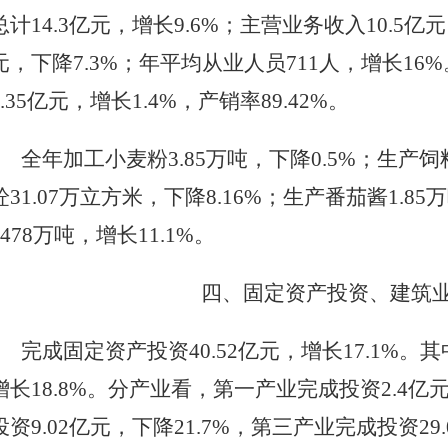
总计14.3亿元，增长9.6%；主营业务收入10.5亿元
元，下降7.3%；年平均从业人员711人，增长1
8.35亿元，增长1.4%，产销率89.42%。
全年加工小麦粉
3.85
万吨，
下降
0.5
%；生产饲
砼
31.07
万立方米，
下降
8.16
%；生产番茄酱
1.85万
478
万吨，增长
11.1
%。
四、固定资产投资、建筑
完成固定资产投资
40.52
亿元，增长
17.1
%。其
增长
18.8
%。分产业看，第一产业完成投资
2.4
亿
投资
9.02
亿元，下降
21.7
%，第三产业完成投资
29