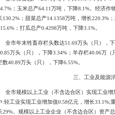
4.7
%；玉米总产
64.11
万吨，下降
8.1
%。经济作
长
130.2
%；甜菜总产
14.1358
万吨，增长
220.3
%；
15.6
%；打瓜总产
0.4298
万吨，下降
3.1
%。
全市年末牲畜存栏头数达
51.69
万头（只），下
0.85
万头（只），下降
3.34
%；羊存栏
40.06
万（
栏数
40.89
万头（只），下降
6.55
%。
三、工业及能源
全市规模以上工业（不含边合区）实现工业增
中:轻工业实现工业增加值0.58亿元，增长33.1%
长29%。规模以上工业企业（不含边合区）资产总计1