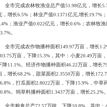
全市完成农林牧渔业总产值
51.98
亿元，增长
5.
元，增长
6.5%；林业产值
0.1371
亿元
,增长
19.7
%
.4
%；渔业产值
0.022
亿元，增长
0.
6
%；农林牧渔
3.7
%。
全市完成农作物播种面积
149.97
万亩，增长
1.2
03.75
万亩，下降
15.3
%，其中：小麦
20.49
万亩，
下降
11.1
%。经济作物播种面积
46.22
万亩，增长
7
亩，增长
68.2
%，甜菜面积
2.3550
万亩，增长
172.7
6.8
%，打瓜面积
2.8022
万亩，下降
15.9
%，中草
0.8
%。饲草料播种面积
1.3437
万亩，增长
25.2
%
全市粮食总产
72.57
万吨，下降
10.8
%，其中：