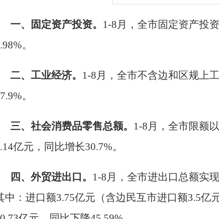
一、固定资产投资。
1-8月，
全市固定资产投
4.98%
。
二、工业经济。
1-8月，
全市
不含边和区规上
7.9
%。
三、
社会消费品零售总额。
1-8月，
全市限额
4.14亿元
，
同比
增长
30.7
%。
四、
外
贸进出口。
1-8
月，
全市
进出口总额实
其中：进口额3.75亿元（含边民互市进口额3.5亿元
20.73亿元，同比下降45.59%。