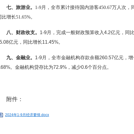
七、旅游业。
1-9月，全市累计接待国内游客450.67万人次，同
同比增长51.65%。
八、财政收支。
1-
9
月，
完成
一般财政预算收入
4.2亿
元，
同
5.08亿
元，
同比
增长
11.45
%。
九、金融业。
1-9月，全市金融机构存款余额260.57亿元，增长
1.68%。金融机构贷
存比为
72.9%，减少0.6个百分点。
附件：
2024年1-9月经济要情.docx