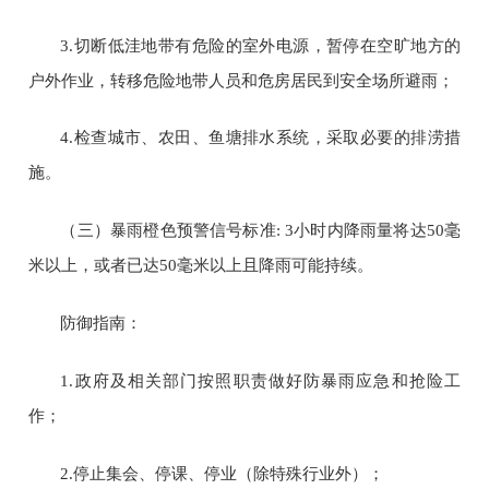
3.
切断低洼地带有危险的室外电源，暂停在空旷地方的
户外作业，转移危险地带人员和危房居民到安全场所避雨；
4.
检查城市、农田、鱼塘排水系统，采取必要的排涝措
施。
（三）暴雨橙色预警信号标准
: 3
小时内降雨量将达
50
毫
米以上，或者已达
50
毫米以上且降雨可能持续。
防御指南：
1.
政府及相关部门按照职责做好防暴雨应急和抢险工
作；
2.
停止集会、停课、停业（除特殊行业外）；