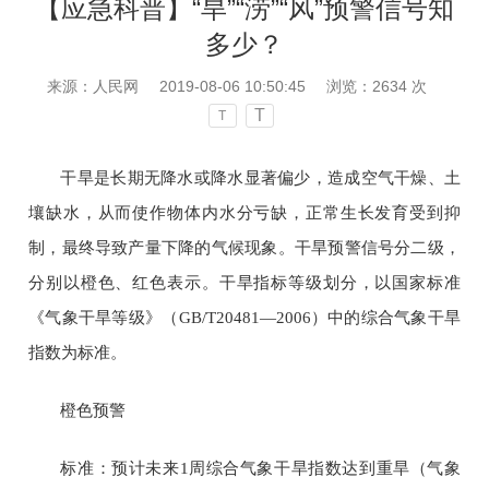
【应急科普】“旱”“涝”“风”预警信号知
多少？
来源：人民网
2019-08-06 10:50:45
浏览：
2634
次
T
T
干旱是长期无降水或降水显著偏少，造成空气干燥、土
壤缺水，从而使作物体内水分亏缺，正常生长发育受到抑
制，最终导致产量下降的气候现象。干旱预警信号分二级，
分别以橙色、红色表示。干旱指标等级划分，以国家标准
《气象干旱等级》（
GB/T20481
—
2006
）中的综合气象干旱
指数为标准。
橙色预警
标准：预计未来
1
周综合气象干旱指数达到重旱（气象