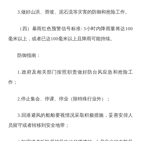
3.
做好山洪、滑坡、泥石流等灾害的防御和抢险工作。
（四）暴雨红色预警信号标准
: 3
小时内降雨量将达
100
毫米以上，或者已达
100
毫米以上且降雨可能持续。
防御指南：
1.
政府及相关部门按照职责做好防台风应急和抢险工
作；
2.
停止集会、停课、停业（除特殊行业外）；
3.
回港避风的船舶要视情况采取积极措施，妥善安排人
员留守或者转移到安全地带；