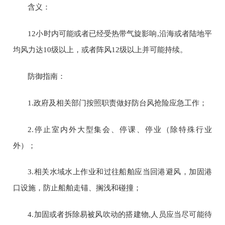
含义：
12
小时内可能或者已经受热带气旋影响
,
沿海或者陆地平
均风力达
10
级以上，或者阵风
12
级以上并可能持续。
防御指南：
1.
政府及相关部门按照职责做好防台风抢险应急工作；
2.
停止室内外大型集会、停课、停业（除特殊行业
外）；
3.
相关水域水上作业和过往船舶应当回港避风，加固港
口设施，防止船舶走锚、搁浅和碰撞；
4.
加固或者拆除易被风吹动的搭建物
,
人员应当尽可能待