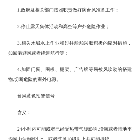
1.
政府及相关部门按照职责做好防台风准备工作；
2.
停止露天集体活动和高空等户外危险作业；
3.
相关水域水上作业和过往船舶采取积极的应对措施，
如回港避风或者绕道航行等；
4.
加固门窗、围板、棚架、广告牌等易被风吹动的搭建
物
,
切断危险的室外电源。
台风黄色预警信号
含义：
24
小时内可能或者已经受热带气旋影响
,
沿海或者陆地平
均风力达
8
级以上，或者阵风
10
级以上并可能持续。