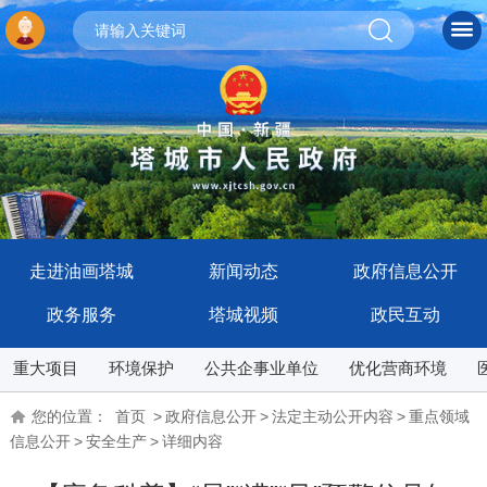
走进油画塔城
新闻动态
政府信息公开
政务服务
塔城视频
政民互动
重大项目
环境保护
公共企事业单位
优化营商环境
您的位置：
首页
>
政府信息公开
>
法定主动公开内容
>
重点领域
信息公开
>
安全生产
>
详细内容