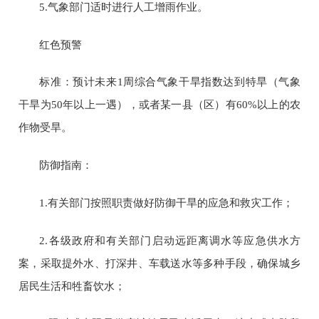
5.
气象部门适时进行人工增雨作业。
红色预警
标准：预计未来
1
周综合气象干旱指数达到特旱（气象
干旱为
50
年以上一遇），或者某一县（区）有
60%
以上的农
作物受旱。
防御指南：
1.
有关部门按照职责做好防御干旱的应急和救灾工作；
2.
各级政府和有关部门启动远距离调水等应急供水方
案，采取提外水、打深井、车载送水等多种手段，确保城乡
居民生活和牲畜饮水；