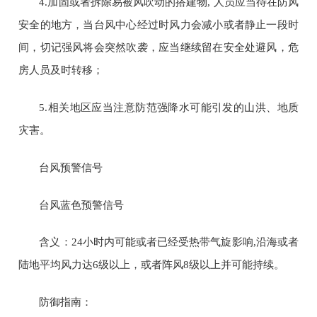
4.
加固或者拆除易被风吹动的搭建物
,
人员应当待在防风
安全的地方，当台风中心经过时风力会减小或者静止一段时
间，切记强风将会突然吹袭，应当继续留在安全处避风，危
房人员及时转移；
5.
相关地区应当注意防范强降水可能引发的山洪、地质
灾害。
台风预警信号
台风蓝色预警信号
含义：
24
小时内可能或者已经受热带气旋影响
,
沿海或者
陆地平均风力达
6
级以上，或者阵风
8
级以上并可能持续。
防御指南：