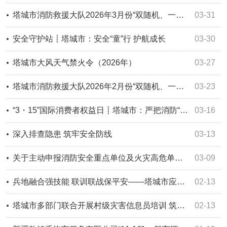
塔城市消防救援大队2026年3月份“双随机、一公开”监督抽查结果及2026年4月份监督抽查计划公示
03-31
安全守护站┋塔城市：安全“童”行 护航成长
03-30
塔城市大风天气禁火令（2026年）
03-27
塔城市消防救援大队2026年2月份“双随机、一公开”监督抽查结果及3月份监督抽查计划公示
03-23
“3・15”国际消费者权益日┋塔城市：严把消防“质量关” 守好安全“防火线”
03-16
深入排查隐患 筑牢安全防线
03-13
关于主动申报消防安全重点单位及火灾高危单位的通告（2026年）
03-09
兵地融合强技能 联训联战保平安——塔城市应急管理局牵头开展兵地联合灭火救援技能培训
02-13
塔城市多部门联合开展村级灾害信息员培训 筑牢基层防灾减灾防线
02-13