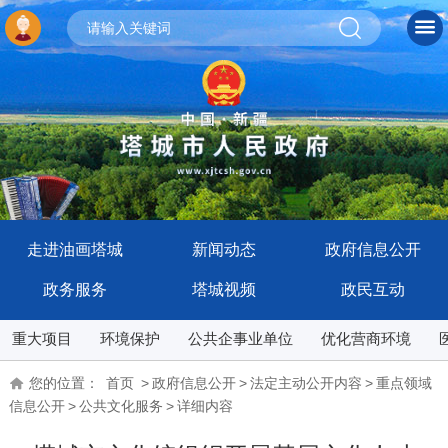
走进油画塔城
新闻动态
政府信息公开
政务服务
塔城视频
政民互动
重大项目
环境保护
公共企事业单位
优化营商环境
您的位置：
首页
>
政府信息公开
>
法定主动公开内容
>
重点领域
信息公开
>
公共文化服务
>
详细内容