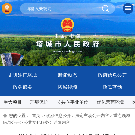
走进油画塔城
新闻动态
政府信息公开
政务服务
塔城视频
政民互动
重大项目
环境保护
公共企事业单位
优化营商环境
您的位置：
首页
>
政府信息公开
>
法定主动公开内容
>
重点领域
信息公开
>
公共文化服务
>
详细内容