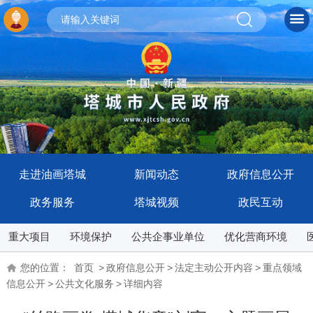
走进油画塔城
新闻动态
政府信息公开
政务服务
塔城视频
政民互动
重大项目
环境保护
公共企事业单位
优化营商环境
您的位置：
首页
>
政府信息公开
>
法定主动公开内容
>
重点领域
信息公开
>
公共文化服务
>
详细内容