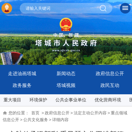
走进油画塔城
新闻动态
政府信息公开
政务服务
塔城视频
政民互动
重大项目
环境保护
公共企事业单位
优化营商环境
您的位置：
首页
>
政府信息公开
>
法定主动公开内容
>
重点领域
信息公开
>
公共文化服务
>
详细内容