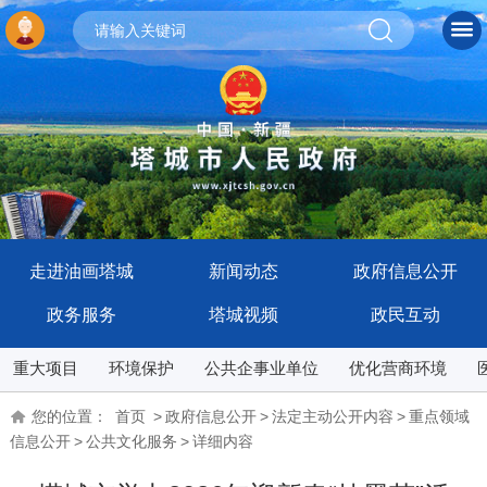
走进油画塔城
新闻动态
政府信息公开
政务服务
塔城视频
政民互动
重大项目
环境保护
公共企事业单位
优化营商环境
您的位置：
首页
>
政府信息公开
>
法定主动公开内容
>
重点领域
信息公开
>
公共文化服务
>
详细内容