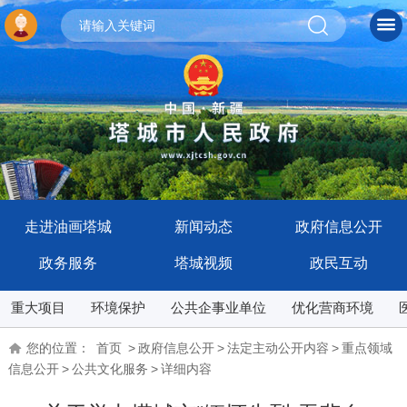
走进油画塔城
新闻动态
政府信息公开
政务服务
塔城视频
政民互动
重大项目
环境保护
公共企事业单位
优化营商环境
您的位置：
首页
>
政府信息公开
>
法定主动公开内容
>
重点领域
信息公开
>
公共文化服务
>
详细内容