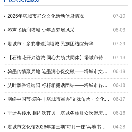
2026年塔城市群众文化活动信息情况
07-10
琴声飞扬润塔城 少年逐梦展风采
08-03
塔城市：多彩非遗润塔城 民族团结绽芳华
07-29
【石榴花开兴边城·同心共筑共同体】塔城市铸牢中华民族共同体意识百日文化广场文艺汇演圆满落幕
07-13
翰墨传情聚兵地 笔墨润心促交融——塔城市文化馆开展第16期兵地书法公益讲座
06-18
艾叶飘香迎端阳 籽籽相拥话团结——塔城市各单位多彩端午活动绘就民族团结新画卷
06-18
网络中国节·端午┋塔城市举办“文脉传承・文化共融”——我们的节日・浓情端午主题活动
06-17
非遗共传承 相约沃其贝！塔城各族群众欢聚庆佳节
06-16
塔城市文化馆2026年第三期“每月一课”兵地书法公益讲座圆满开讲
04-28