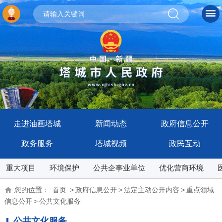
走进油画塔城
新闻动态
政府信息公开
政务服务
塔城视频
政民互动
重大项目
环境保护
公共企事业单位
优化营商环境
您的位置：
首页
>
政府信息公开
>
法定主动公开内容
>
重点领域
信息公开
>
公共文化服务
公共文化服务