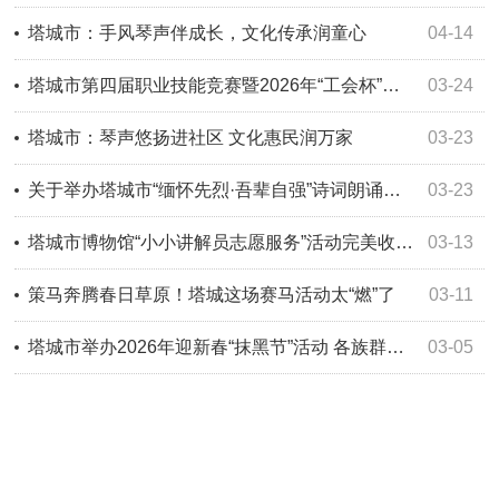
塔城市：手风琴声伴成长，文化传承润童心
04-14
塔城市第四届职业技能竞赛暨2026年“工会杯”职业技能竞赛
03-24
塔城市：琴声悠扬进社区 文化惠民润万家
03-23
关于举办塔城市“缅怀先烈·吾辈自强”诗词朗诵大赛的通知
03-23
塔城市博物馆“小小讲解员志愿服务”活动完美收官！
03-13
策马奔腾春日草原！塔城这场赛马活动太“燃”了
03-11
塔城市举办2026年迎新春“抹黑节”活动 各族群众共同祈福纳祥 共绘民族团结同心圆
03-05
文化惠民庆三八 温情暖群众——塔城市文化馆“我们的中国梦·文化进万家”惠民演出开启节庆慰问
03-05
骏马迎春·福满塔城┋塔城市：璀璨烟火映团圆 凝心聚力启新程
03-04