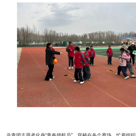
共青团志愿者化身“青春领航员”，穿梭在各个赛场，忙着组