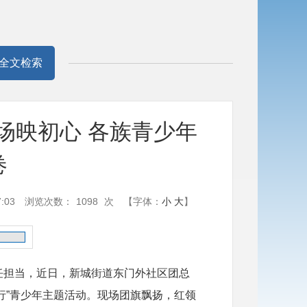
全文检索
场映初心 各族青少年
卷
:03
浏览次数：
1098
次
【字体：
小
大
】
任担当，近日，新城街道东门外社区团总
同行”青少年主题活动。现场团旗飘扬，红领