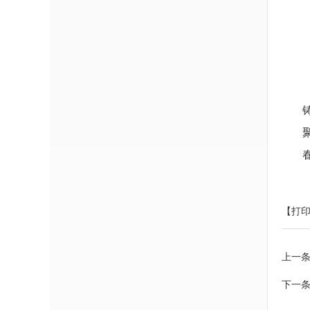
【打
上一
下一