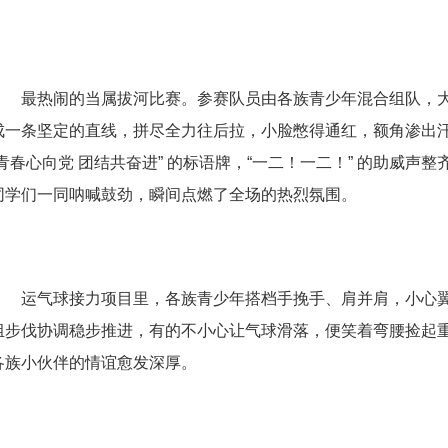
最热闹的当属拔河比赛。参赛队员由各族青少年混合组队，
成一条坚定的直线，拼尽全力往后拉，小脸憋得通红，额角渗出
“青春心向党 团结共奋进” 的标语牌，“一二！一二！” 的助威
同学们一同呐喊鼓劲，瞬间点燃了全场的热烈氛围。
运气球接力项目里，各族青少年搭档手挽手、肩并肩，小心
组步伐协调稳步推进，有的不小心让气球滑落，便笑着弯腰捡起
各族小伙伴的情谊愈发深厚。