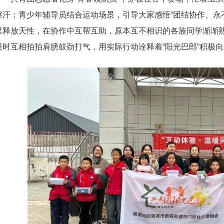
擦汗；青少年辅导员结合运动场景，引导大家感悟“团结协作、永
里释放天性，在协作中互帮互助，原本互不相识的各族同学渐渐
误时互相拍拍肩膀鼓劲打气，用实际行动诠释着“阳光巴郎”积极