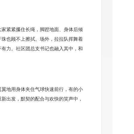
大家紧紧攥住长绳，脚蹬地面、身体后倾
汗珠也顾不上擦拭。场外，拉拉队挥舞着
声整齐有力。社区团总支书记也融入其中，和
翼翼地用身体夹住气球快速前行，有的小
重新出发，默契的配合与欢快的笑声中，