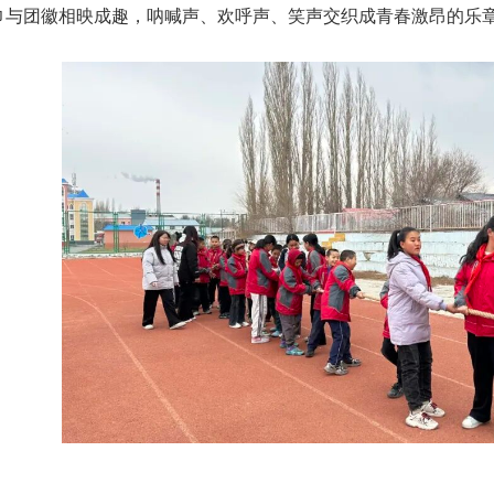
巾与团徽相映成趣，呐喊声、欢呼声、笑声交织成青春激昂的乐