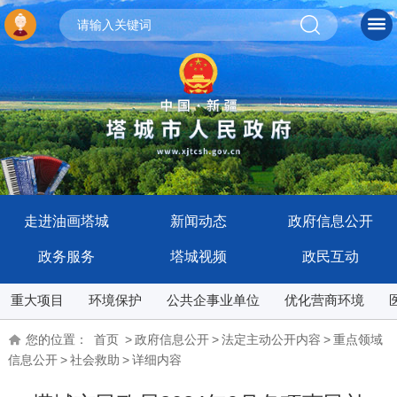
走进油画塔城
新闻动态
政府信息公开
政务服务
塔城视频
政民互动
重大项目
环境保护
公共企事业单位
优化营商环境
您的位置：
首页
>
政府信息公开
>
法定主动公开内容
>
重点领域
信息公开
>
社会救助
>
详细内容