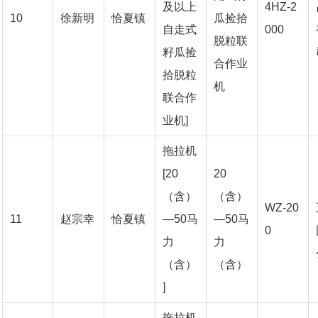
及以上
4HZ-2
10
徐新明
恰夏镇
瓜捡拾
自走式
000
脱粒联
籽瓜捡
合作业
拾脱粒
机
联合作
业机]
拖拉机
[20
20
（含）
（含）
WZ-20
11
赵宗幸
恰夏镇
—50马
—50马
0
力
力
（含）
（含）
]
拖拉机