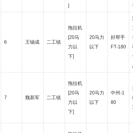
]
拖拉机
[20马
20马力
好帮手
6
王锡成
二工镇
力以
以下
FT-180
下]
拖拉机
[20马
20马力
中州-1
7
魏新军
二工镇
力以
以下
80
下]