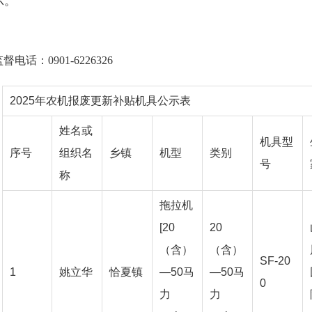
示。
督电话：0901-6226326
2025年农机报废更新补贴机具公示表
姓名或
机具型
序号
组织名
乡镇
机型
类别
号
称
拖拉机
[20
20
（含）
（含）
SF-20
1
姚立华
恰夏镇
—50马
—50马
0
力
力