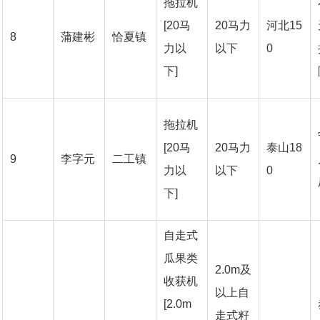
拖拉机
[20马
20马力
河北15
8
蒲建彬
恰夏镇
力以
以下
0
下]
拖拉机
[20马
20马力
泰山18
9
李字元
二工镇
力以
以下
0
下]
自走式
瓜果类
2.0m及
收获机
以上自
[2.0m
走式籽