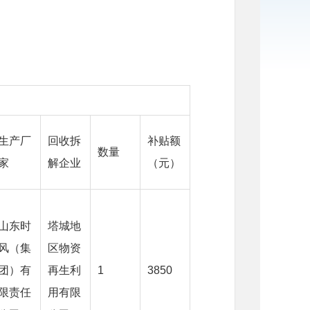
生产厂
回收拆
补贴额
数量
家
解企业
（元）
山东时
塔城地
风（集
区物资
团）有
再生利
1
3850
限责任
用有限