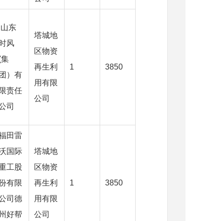
山东
塔城地
时风
区物资
(集
再生利
1
3850
团）有
用有限
限责任
公司
公司
福田雷
沃国际
塔城地
重工股
区物资
份有限
再生利
1
3850
公司德
用有限
州好帮
公司