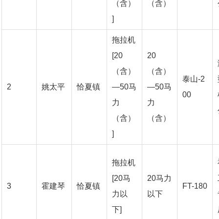
（含）
（含）
]
拖拉机
[20
20
（含）
（含）
泰山-2
2
姚太平
恰夏镇
—50马
—50马
00
力
力
（含）
（含）
]
拖拉机
[20马
20马力
3
霍建琴
恰夏镇
FT-180
力以
以下
下]