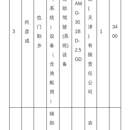
AM
系
助
(
G-
也
统
驾
天
尚
30
门
）
驶
津
34
3
彦
1B
1
勒
设
(系
)
00
成
D-
乡
备
统)
有
2.5
（
设
限
GD
含
备
责
渔
任
船
公
用
司
）
辅
助
农