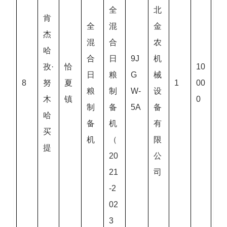
全
北
肯
全
混
金
杰
混
合
农
哈
合
日
9J
机
孜·
恰
10
日
粮
G
械
8
努
夏
1
00
粮
制
W-
设
木
镇
0
制
备
5A
备
哈
备
机
有
买
机
（
限
提
20
公
21
司
-2
02
3