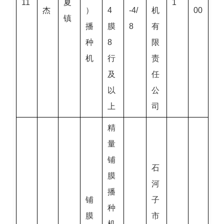
11
夏
1
杰
）
4
-4/
机
00
镇
播
膜
8
有
种
8
限
机
行
责
及
任
以
公
上
司
精
量
铺
石
膜
河
播
铺
子
种
膜
市
机,