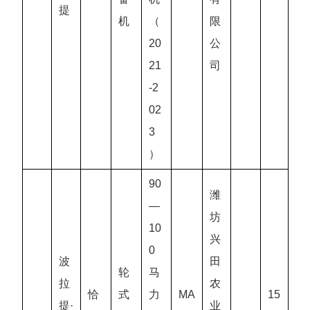
提
机
（
限
20
公
21
司
-2
02
3
）
90
潍
—
坊
10
兴
0
波
田
轮
马
拉
农
恰
式
力
MA
15
提·
业