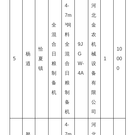
4-
河
7m
北
全
³饲
金
混
料
农
合
全
9J
机
恰
10
杨
日
混
G
械
5
夏
1
00
逍
粮
合
W-
设
镇
0
制
日
4A
备
备
粮
有
机
制
限
备
公
机
司
4-
河
努
7m
北