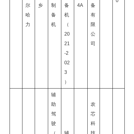
0
尔
乡
制
备
4A
备
哈
备
机
有
力
机
（
限
20
公
21
司
-2
02
3
）
辅
助
农
驾
芯
驶
科
（
辅
技