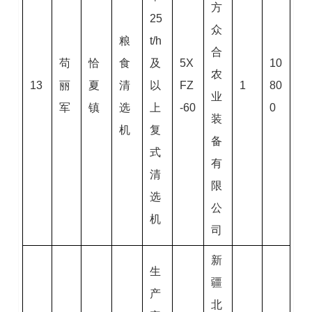
方
25
众
粮
t/h
合
苟
恰
食
及
5X
10
农
13
丽
夏
清
以
FZ
1
80
业
军
镇
选
上
-60
0
装
机
复
备
式
有
清
限
选
公
机
司
新
生
疆
产
北