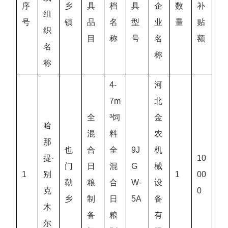
序
乡
具
档
具
企
数
补
组
号
镇
品
名
型
业
量
贴
织
目
称
号
名
额
名
称
称
4-
河
7m
北
全
³饲
金
哈
混
料
农
那
也
合
全
9J
机
提·
10
门
日
混
G
械
1
别
1
00
勒
粮
合
W-
设
克
0
乡
制
日
5A
备
木
备
粮
有
尔