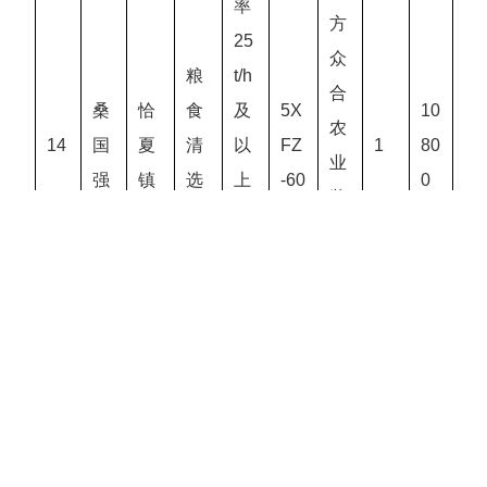
率
方
25
众
粮
t/h
合
桑
恰
食
及
5X
10
农
14
国
夏
清
以
FZ
1
80
业
强
镇
选
上
-60
0
装
机
复
备
式
有
清
限
选
公
机
司
新
生
疆
产