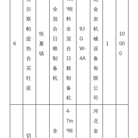
尔
全
³饲
金
斯
混
料
农
帕
合
全
9J
机
恰
10
提·
日
混
G
械
6
夏
1
00
热
粮
合
W-
设
镇
0
合
制
日
4A
备
买
备
粮
有
吐
机
制
限
提
备
公
机
司
4-
河
7m
北
全
³饲
金
切