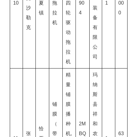
10
夏
拖
四
90
1
00
沙
装
镇
拉
轮
4
0
勒
备
机
驱
克
有
动
限
拖
公
拉
司
机
精
玛
量
纳
铺
斯
铺
膜
县
膜
播
祥
（
种
2M
和
恰
张
带
机,
BQ
农
63