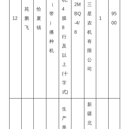
（
2M
三
苑
恰
4
带
BQ
星
95
12
鹏
夏
膜
1
）
-4/
农
00
飞
镇
8
播
8
机
行
种
有
及
机
限
以
公
上
司
(十
字
式)
新
生
疆
产
北
率