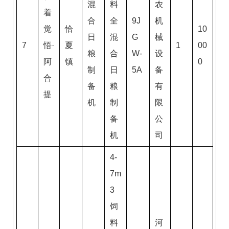
混
料
农
着
合
全
9J
机
觉
恰
10
日
混
G
械
7
悟·
夏
1
00
粮
合
W-
设
阿
镇
0
制
日
5A
备
合
备
粮
有
提
机
制
限
备
公
机
司
4-
7m
3
饲
料
河