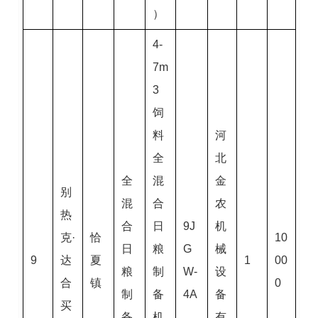
）
4-
7m
3
饲
料
河
全
北
全
混
金
别
混
合
农
热
合
日
9J
机
克·
恰
10
日
粮
G
械
9
达
夏
1
00
粮
制
W-
设
合
镇
0
制
备
4A
备
买
备
机
有