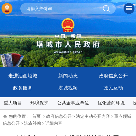
走进油画塔城
新闻动态
政府信息公开
政务服务
塔城视频
政民互动
重大项目
环境保护
公共企事业单位
优化营商环境
您的位置：
首页
>
政府信息公开
>
法定主动公开内容
>
重点领域
信息公开
>
涉农补贴
>
详细内容