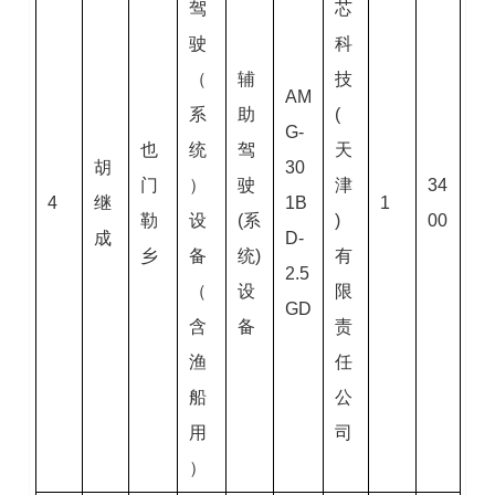
驾
芯
驶
科
（
辅
技
AM
系
助
(
G-
也
统
驾
天
胡
30
门
）
驶
津
34
4
继
1B
1
勒
设
(系
)
00
成
D-
乡
备
统)
有
2.5
（
设
限
GD
含
备
责
渔
任
船
公
用
司
）