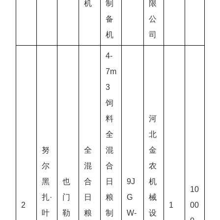
机
制
限
备
公
机
司
4-
7m
3
饲
料
河
全
北
努
全
混
金
尔
混
合
农
黑
也
合
日
9J
机
10
扎·
门
日
粮
G
械
2
1
00
叶
勒
粮
制
W-
设