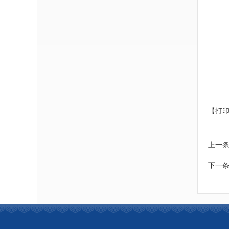
【打
上一
下一