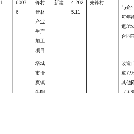
1
6007
锋村
新建
4-202
先锋村
与企
6
管材
5.11
每年
产业
返3
生产
合同
加工
项目
塔城
改造
市恰
道7.
夏镇
其他
牛圈
（主
tc202
2026.
子村
pe管
2
6017
新建
4-202
牛圈子村
1、2
90、
6
5.11
组自
用pe
来水
5、5