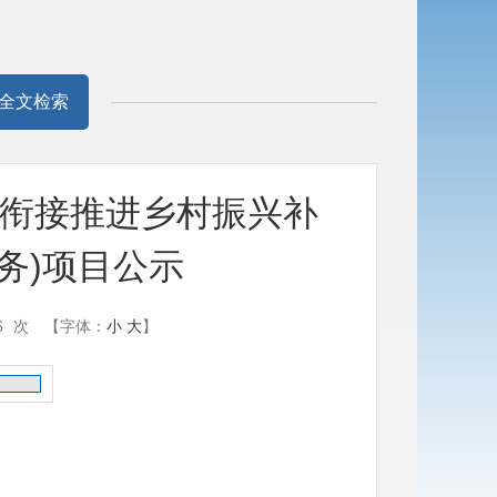
全文检索
政衔接推进乡村振兴补
务)项目公示
6
次
【字体：
小
大
】