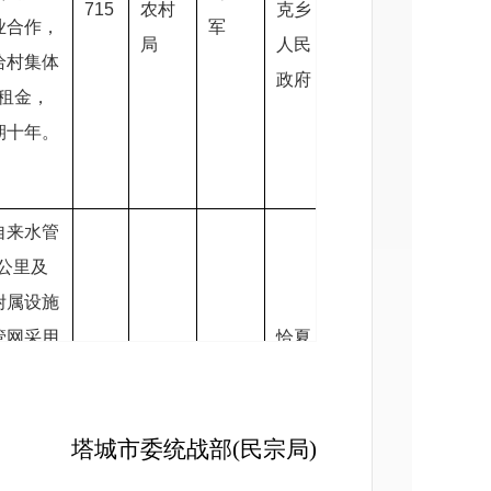
715
农村
克乡
290
业合作，
军
涛
57
局
人民
给村集体
政府
%租金，
期十年。
自来水管
9公里及
附属设施
管网采用
恰夏
农业
nd160、
刘新
镇人
510
农村
封鑫
290
29
支管网采
军
民政
局
管nd7
府
塔城市委统战部
(民宗局)
0、30）