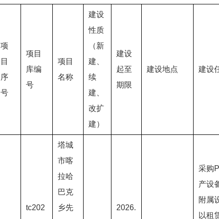
建设
性质
项
（新
项目
建设
目
项目
建、
库编
起至
建设地点
建设
序
名称
续
号
期限
号
建、
改扩
建）
塔城
市喀
采购P
拉哈
产设
巴克
附属
tc202
乡先
2026.
以租