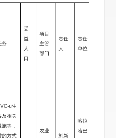
少
民
受
项目
小计
发
益
责任
责任
责任
任务
主管
（万
任
人
人
单位
人
部门
元）
资
口
（
元
VC-u生
备及相关
喀拉
设施等，
农业
哈巴
赁的方式
刘新
刘江
10