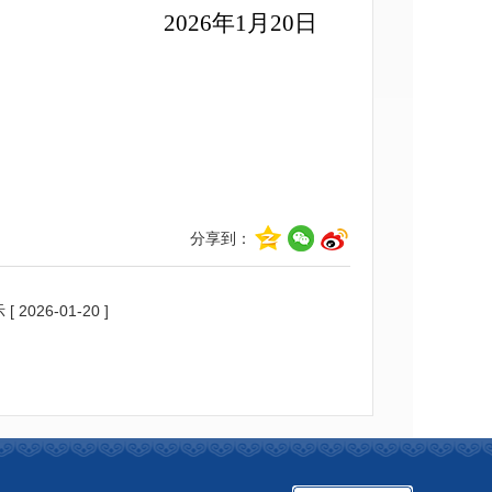
2026年1月20日
以设计为
自来水管
里，其中
N200
博孜
分享到：
网3公
农业
达克
刘新
包智
N90分
711
农村
镇人
510
51
示
[ 2026-01-20 ]
军
康
10公
局
民政
及配套附
府
施（最终
计为准）