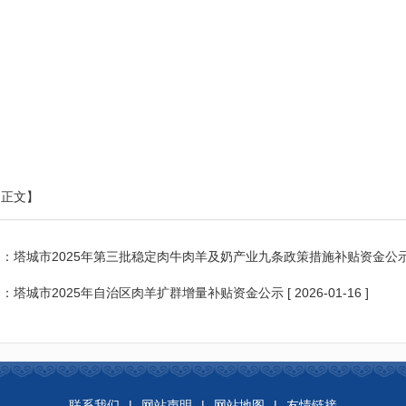
改造
最终
项目
准。
塔城
市博
建设
孜达
13公
克镇
建设D
印正文】
库鲁
tc202
2026.
主管
斯台
库鲁斯台社
3
6020
新建
4-202
里，D
条：
塔城市2025年第三批稳定肉牛肉羊及奶产业九条政策措施补贴资金公
社区
区
1
5.11
支管网
东区
条：
塔城市2025年自治区肉羊扩群增量补贴资金公示
[ 2026-01-16 ]
里，
安全
属设
饮水
以设
建设
项目
联系我们
|
网站声明
|
网站地图
|
友情链接