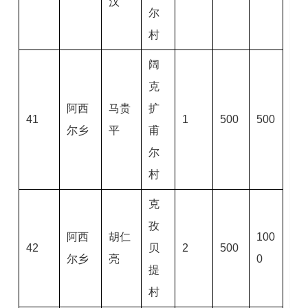
汉
尔
村
阔
克
阿西
马贵
扩
41
1
500
500
尔乡
平
甫
尔
村
克
孜
阿西
胡仁
100
42
贝
2
500
尔乡
亮
0
提
村