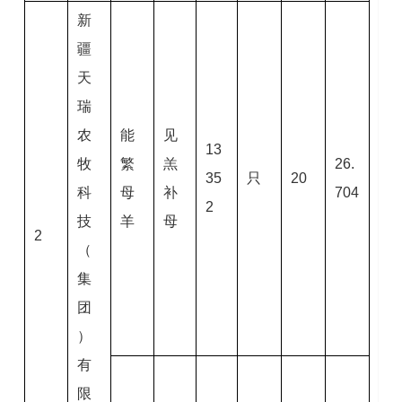
新
疆
天
瑞
农
能
见
13
牧
繁
羔
26.
35
只
20
科
母
补
704
2
技
羊
母
2
（
集
团
）
有
限