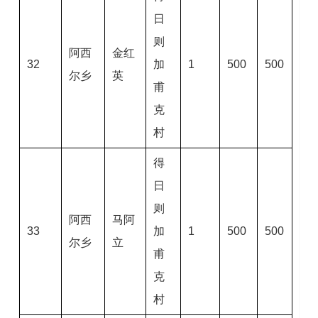
日
则
阿西
金红
32
加
1
500
500
尔乡
英
甫
克
村
得
日
则
阿西
马阿
33
加
1
500
500
尔乡
立
甫
克
村