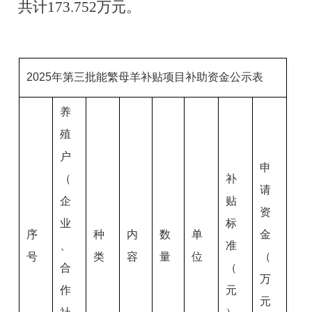
共计173.752万元。
2025年第三批能繁母羊补贴项目补助资金公示表
养
殖
户
申
（
补
请
企
贴
资
业
标
序
种
内
数
单
金
、
准
号
类
容
量
位
（
合
（
万
作
元
元