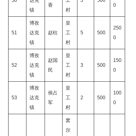
50
达克
工
3
500
香
0
镇
村
博孜
皇
250
51
达克
赵柱
工
5
500
0
镇
村
博孜
皇
赵国
150
52
达克
工
3
500
民
0
镇
村
博孜
皇
侯占
100
53
达克
工
2
500
军
0
镇
村
窝
尔