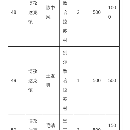
博孜
致
陈中
100
48
达克
哈
2
500
风
0
镇
拉
苏
村
别
尔
博孜
致
王友
49
达克
哈
1
500
500
勇
镇
拉
苏
村
博孜
皇
毛清
150