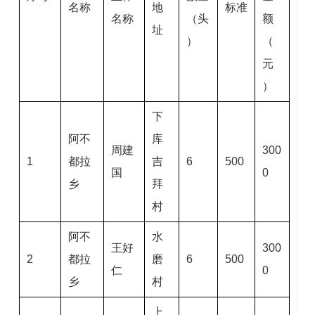
名称
地
标准
名称
（头
额
址
）
（
元
）
下
阿不
库
周建
300
1
都拉
吉
6
500
国
0
乡
拜
村
阿不
水
王好
300
2
都拉
磨
6
500
仁
0
乡
村
上