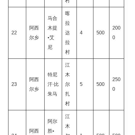
村
喀
马合
拉
阿西
木提
200
22
达
4
500
尔乡
•艾
0
拉
尼
村
江
特尼
木
阿西
250
23
汗·比
尔
5
500
尔乡
0
朱马
扎
村
江
阿尔
木
阿西
胜•