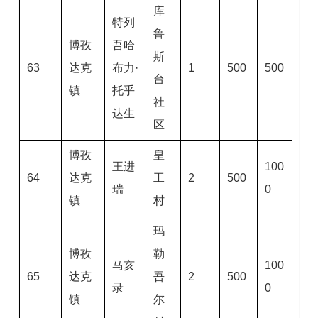
库
特列
鲁
博孜
吾哈
斯
63
达克
布力·
1
500
500
台
镇
托乎
社
达生
区
博孜
皇
王进
100
64
达克
工
2
500
瑞
0
镇
村
玛
博孜
勒
马亥
100
65
达克
吾
2
500
录
0
镇
尔