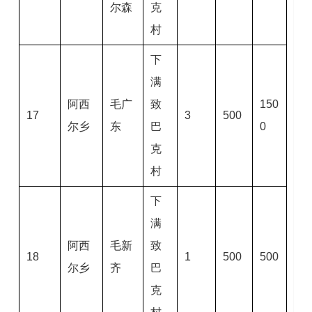
尔森
克
村
下
满
阿西
毛广
致
150
17
3
500
尔乡
东
巴
0
克
村
下
满
阿西
毛新
致
18
1
500
500
尔乡
齐
巴
克