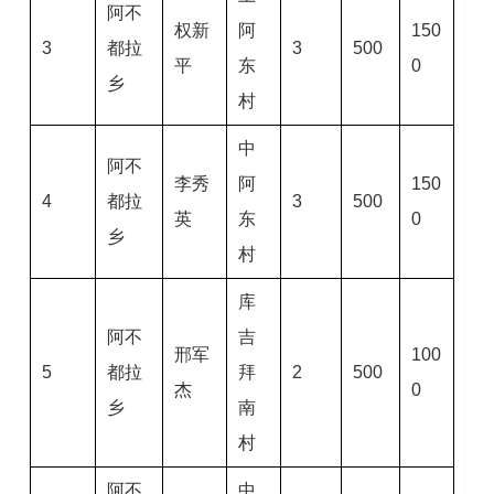
阿不
权新
阿
150
3
都拉
3
500
平
东
0
乡
村
中
阿不
李秀
阿
150
4
都拉
3
500
英
东
0
乡
村
库
阿不
吉
邢军
100
5
都拉
拜
2
500
杰
0
乡
南
村
阿不
中