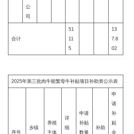
公
司
51
13
合计
11
7.8
5
02
2025年第三批肉牛能繁母牛补贴项目补助资公示表
申
请
申请
补
详
养殖
补贴
贴
乡镇
细
补助
序号
主体
数量
金