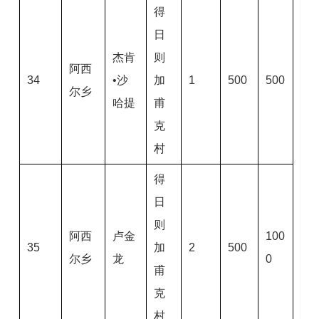
得
日
杰肯
则
阿西
34
•沙
加
1
500
500
尔乡
哈提
甫
克
村
得
日
则
阿西
卢金
100
35
加
2
500
尔乡
龙
0
甫
克
村