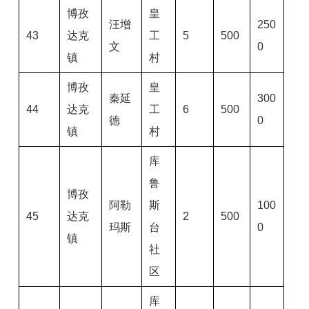
博孜
皇
汪增
250
43
达克
工
5
500
文
0
镇
村
博孜
皇
秦延
300
44
达克
工
6
500
德
0
镇
村
库
鲁
博孜
阿勒
斯
100
45
达克
2
500
玛斯
台
0
镇
社
区
库