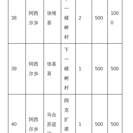
一
阿西
张维
100
38
棵
2
500
尔乡
喜
0
树
村
下
一
阿西
张喜
39
棵
1
500
500
尔乡
喜
树
村
阔
克
马合
阿西
扩
40
苏提
1
500
500
尔乡
甫