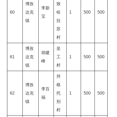
博孜
致
李新
60
达克
哈
1
500
500
宝
镇
拉
苏
村
博孜
皇
胡建
61
达克
工
1
500
500
峰
镇
村
拜
博孜
格
李百
62
达克
托
1
500
500
福
镇
别
村