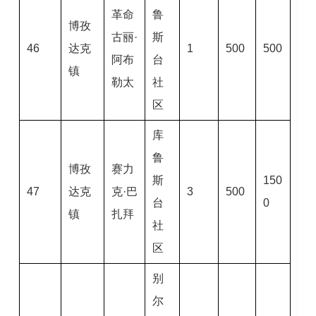
革命
鲁
博孜
古丽·
斯
46
达克
1
500
500
阿布
台
镇
勒太
社
区
库
鲁
博孜
赛力
斯
150
47
达克
克·巴
3
500
台
0
镇
扎拜
社
区
别
尔