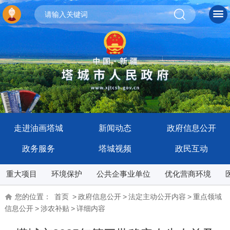
走进油画塔城
新闻动态
政府信息公开
政务服务
塔城视频
政民互动
重大项目
环境保护
公共企事业单位
优化营商环境
您的位置：
首页
>
政府信息公开
>
法定主动公开内容
>
重点领域
信息公开
>
涉农补贴
>
详细内容