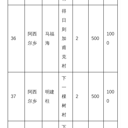
得
日
则
阿西
马福
100
36
加
2
500
尔乡
海
0
甫
克
村
下
一
阿西
明建
100
37
棵
2
500
尔乡
柱
0
树
村
下