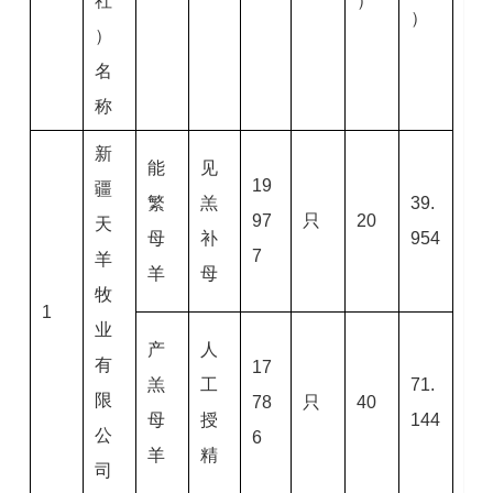
社
）
）
）
名
称
新
能
见
19
疆
繁
羔
39.
97
只
20
天
母
补
954
7
羊
羊
母
牧
1
业
产
人
有
17
羔
工
71.
限
78
只
40
母
授
144
公
6
羊
精
司