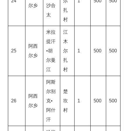
24
尔
1
500
500
尔乡
沙合
扎
太
村
米拉
江
提汗
木
阿西
25
•胡
尔
1
500
500
尔乡
尔曼
扎
江
村
阿斯
尔别
楚
阿西
26
克•
坎
1
500
500
尔乡
阿什
村
汗