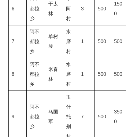
于太
150
6
都拉
阿
3
500
林
0
乡
村
阿不
水
单树
7
都拉
磨
1
500
500
琴
乡
村
阿不
水
米春
8
都拉
磨
1
500
500
林
乡
村
玉
阿不
什
马国
350
9
都拉
托
7
500
军
0
乡
别
村