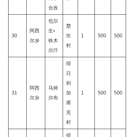
合孜
也尔
楚
阿西
生•
30
坎
1
500
500
尔乡
铁木
村
尔汗
得
日
则
阿西
马帅
31
加
1
500
500
尔乡
尔布
甫
克
村
得