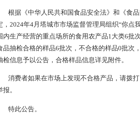
根据《中华人民共和国食品安全法》和《食品
定，
2024
年
4
月塔城市市场监督管理局
组
织
“
你点
围内生产经营的
重点场所的
食用农产品
1
大类
6
批
食品抽检合格的
样
品
6
批次，不合格的样
品
0
批次
抽检信息予以公告，合格样品信息详见附件。
消费者如果在市场上发现不合格产品，请拨
打
举报。
特此公告。