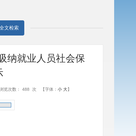
全文检索
请吸纳就业人员社会保
示
浏览次数：
488
次
【字体：
小
大
】