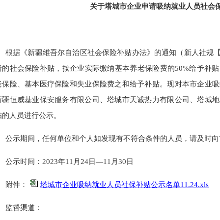
关于
塔城市企业
申请
吸纳就业
人员
社会
根据
《新疆维吾尔自治区社会保险补贴办法》的通知（新人社规
者的社会保险补贴，按企业实际缴纳基本养老保险费的50%给予补
老保险、基本医疗保险和失业保险费之和给予补贴。
现
对本市企业吸
新疆恒威基业保安服务有限公司、塔城市天诚热力有限公司、塔城地
贴的
人员
进行公示。
公示期间，任何单位和个人如发现有不符合条件的人员，请及时向
公示时间：
20
23年11
月
24
日
—
11月30
日
附件：
塔城市企业吸纳就业人员社保补贴公示名单11.24.xls
监督渠道：