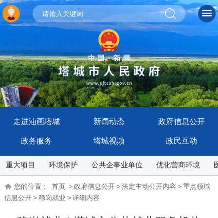
走进油画塔城
新闻动态
政府信息公开
政务服务
塔城视频
政民互动
重大项目
环境保护
公共企事业单位
优化营商环境
您的位置：
首页
>
政府信息公开
>
法定主动公开内容
>
重点领域
信息公开
>
稳岗就业
>
详细内容