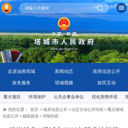
走进油画塔城
新闻动态
政府信息公开
政务服务
塔城视频
政民互动
重大项目
环境保护
公共企事业单位
优化营商环境
您的位置：
首页
>
政府信息公开
>
法定主动公开内容
>
重点领域
信息公开
>
稳岗就业
>
详细内容