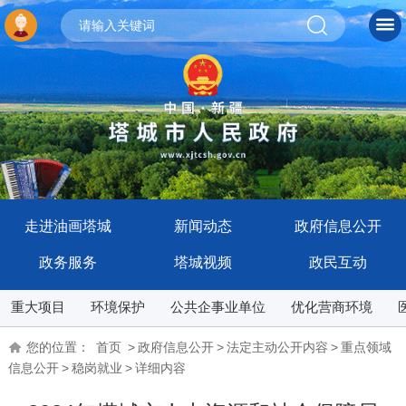
走进油画塔城
新闻动态
政府信息公开
政务服务
塔城视频
政民互动
重大项目
环境保护
公共企事业单位
优化营商环境
您的位置：
首页
>
政府信息公开
>
法定主动公开内容
>
重点领域
信息公开
>
稳岗就业
>
详细内容