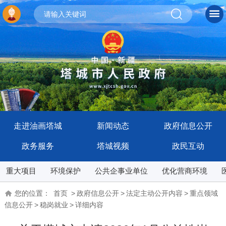
走进油画塔城
新闻动态
政府信息公开
政务服务
塔城视频
政民互动
重大项目
环境保护
公共企事业单位
优化营商环境
您的位置：
首页
>
政府信息公开
>
法定主动公开内容
>
重点领域
信息公开
>
稳岗就业
>
详细内容