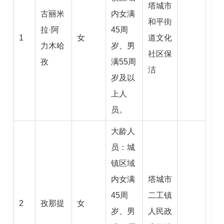
塔城市
古丽米
内女满
和平街
拉·阿
45周
1
女
道文化
力木哈
岁、男
社区保
孜
满55周
洁
岁及以
上人
员。
大龄人
员：城
镇区域
内女满
塔城市
45周
二工镇
2
孜那提
女
岁、男
人民政