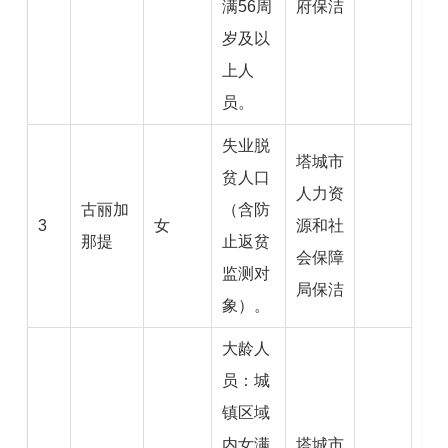
满56周
府保洁
岁及以
上人
员。
失业脱
塔城市
贫人口
人力资
古丽加
（含防
3
女
源和社
那提
止返贫
会保障
监测对
局保洁
象）。
大龄人
员：城
镇区域
内女满
塔城市