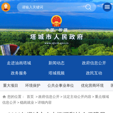
走进油画塔城
新闻动态
政府信息公开
政务服务
塔城视频
政民互动
重大项目
环境保护
公共企事业单位
优化营商环境
您的位置：
首页
>
政府信息公开
>
法定主动公开内容
>
重点领域
信息公开
>
稳岗就业
>
详细内容