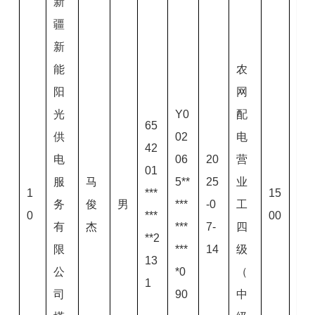
新
疆
新
能
农
阳
网
光
Y0
配
65
供
02
电
42
电
06
20
营
01
服
马
5**
25
业
1
***
15
务
俊
男
***
-0
工
0
***
00
有
杰
***
7-
四
**2
限
***
14
级
13
公
*0
（
1
司
90
中