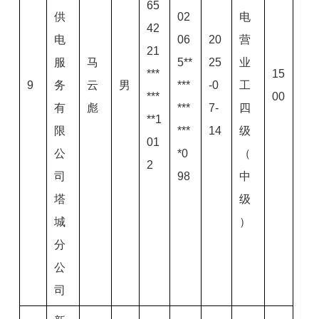
65
供
02
电
42
电
06
20
营
21
服
马
5**
25
业
***
15
9
务
云
男
***
-0
工
***
00
有
彪
***
7-
四
**1
限
***
14
级
01
公
*0
（
2
司
98
中
塔
级
城
）
分
公
司