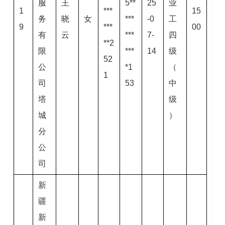
服
王
5**
25
业
1
***
15
务
晓
女
***
-0
工
9
***
00
有
云
***
7-
四
**2
限
***
14
级
52
公
*1
（
1
司
53
中
塔
级
城
）
分
公
司
新
疆
新