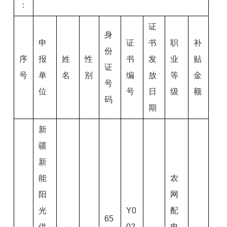
：
证
身
申
证
书
职
补
份
序
报
姓
性
书
发
业
贴
证
号
单
名
别
编
放
等
金
号
位
号
日
级
额
码
期
新
疆
新
能
农
阳
网
光
Y0
配
65
供
02
电