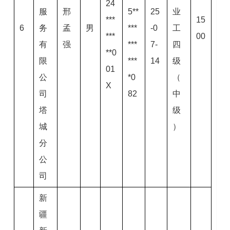
24
服
邢
5**
25
业
***
15
6
务
孟
男
***
-0
工
***
00
有
强
***
7-
四
**0
限
***
14
级
01
公
*0
（
X
司
82
中
塔
级
城
）
分
公
司
新
疆