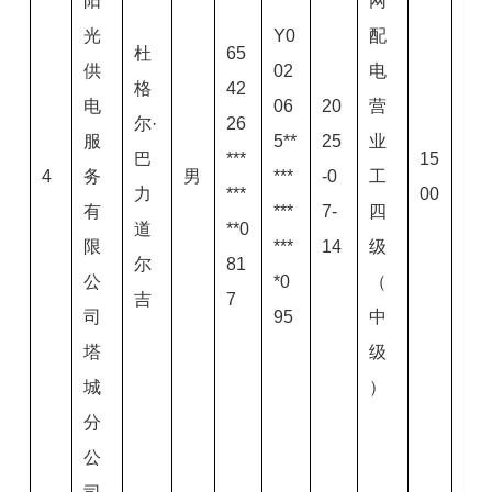
阳
网
光
Y0
配
杜
65
供
02
电
格
42
电
06
20
营
尔·
26
服
5**
25
业
巴
***
15
4
务
男
***
-0
工
力
***
00
有
***
7-
四
道
**0
限
***
14
级
尔
81
公
*0
（
吉
7
司
95
中
塔
级
城
）
分
公