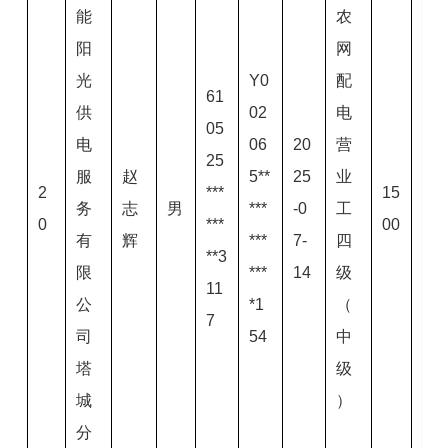
能
农
阳
网
光
Y0
配
61
供
02
电
05
电
06
20
营
25
服
赵
5**
25
业
2
***
15
务
志
男
***
-0
工
0
***
00
有
辉
***
7-
四
**3
限
***
14
级
11
公
*1
（
7
司
54
中
塔
级
城
）
分