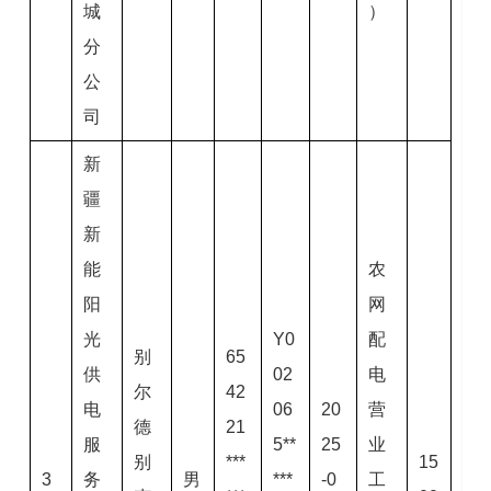
城
）
分
公
司
新
疆
新
能
农
阳
网
光
Y0
配
别
65
供
02
电
尔
42
电
06
20
营
德
21
服
5**
25
业
别
***
15
3
务
男
***
-0
工