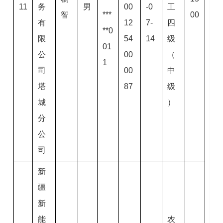
11
务
男
00
-0
工
智
***
00
有
12
7-
四
**0
限
54
14
级
01
公
00
（
1
司
00
中
塔
87
级
城
）
分
公
司
新
疆
新
能
农