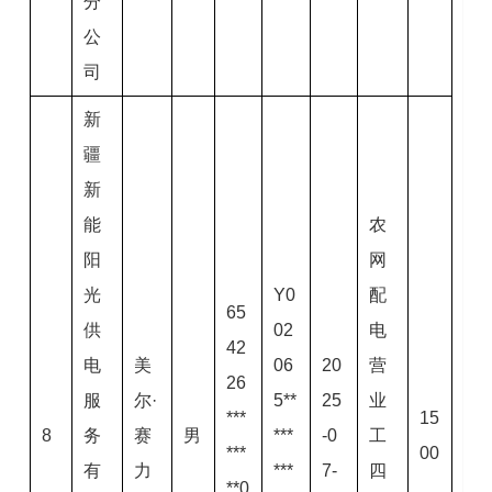
分
公
司
新
疆
新
能
农
阳
网
光
Y0
配
65
供
02
电
42
电
美
06
20
营
26
服
尔·
5**
25
业
***
15
8
务
赛
男
***
-0
工
***
00
有
力
***
7-
四
**0