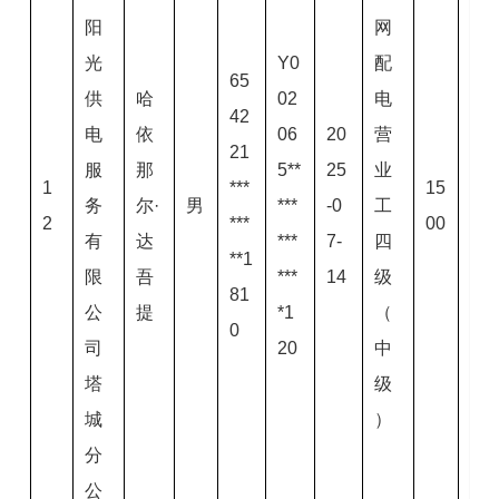
阳
网
光
Y0
配
65
供
哈
02
电
42
电
依
06
20
营
21
服
那
5**
25
业
1
***
15
务
尔·
男
***
-0
工
2
***
00
有
达
***
7-
四
**1
限
吾
***
14
级
81
公
提
*1
（
0
司
20
中
塔
级
城
）
分
公