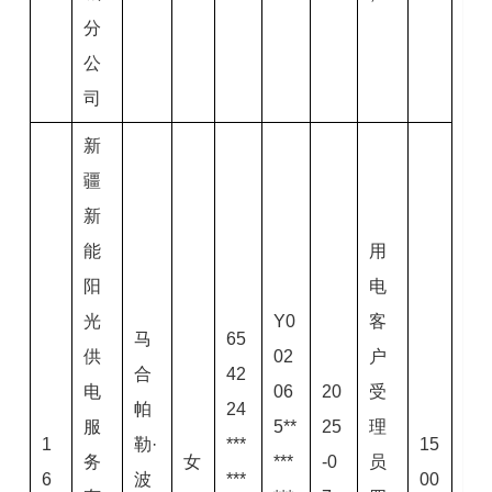
分
公
司
新
疆
新
能
用
阳
电
光
Y0
客
马
65
供
02
户
合
42
电
06
20
受
帕
24
服
5**
25
理
1
勒·
***
15
务
女
***
-0
员
6
波
***
00