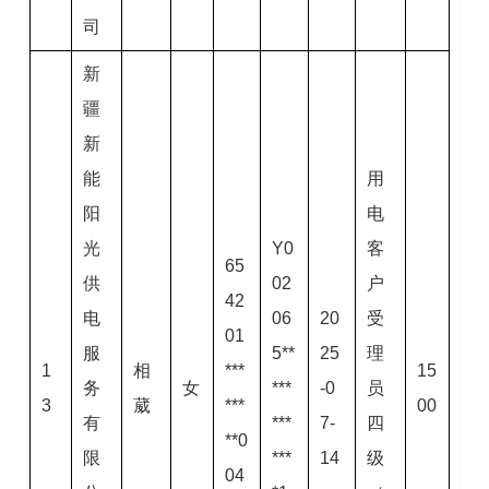
司
新
疆
新
能
用
阳
电
光
Y0
客
65
供
02
户
42
电
06
20
受
01
服
5**
25
理
1
相
***
15
务
女
***
-0
员
3
葳
***
00
有
***
7-
四
**0
限
***
14
级
04