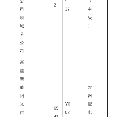
公
*1
（
2
司
37
中
塔
级
城
）
分
公
司
新
疆
新
能
农
阳
网
光
Y0
配
65
供
02
电
41