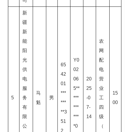
司
新
疆
新
能
农
阳
网
光
Y0
配
65
供
02
电
42
电
06
20
营
01
服
5**
25
业
马
***
15
5
务
男
***
-0
工
魁
***
00
有
***
7-
四
**3
限
***
14
级
51
公
*0
（
2