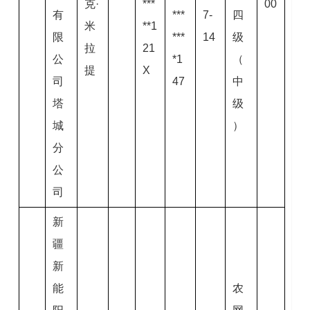
克·
***
00
有
***
7-
四
米
**1
限
***
14
级
拉
21
公
*1
（
提
X
司
47
中
塔
级
城
）
分
公
司
新
疆
新
能
农