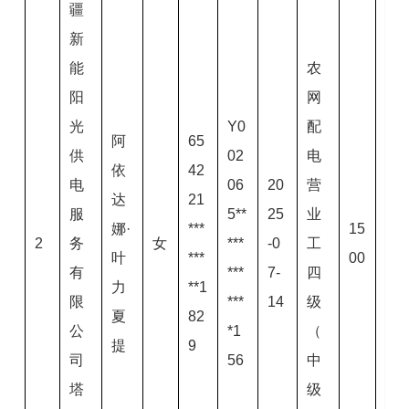
疆
新
能
农
阳
网
光
Y0
配
阿
65
供
02
电
依
42
电
06
20
营
达
21
服
5**
25
业
娜·
***
15
2
务
女
***
-0
工
叶
***
00
有
***
7-
四
力
**1
限
***
14
级
夏
82
公
*1
（
提
9
司
56
中
塔
级