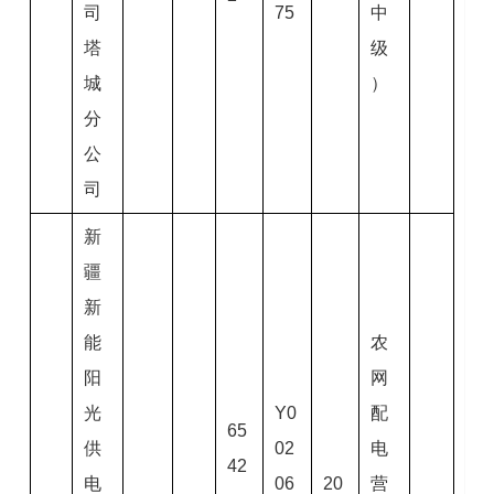
司
75
中
塔
级
城
）
分
公
司
新
疆
新
能
农
阳
网
光
Y0
配
65
供
02
电
42
电
06
20
营