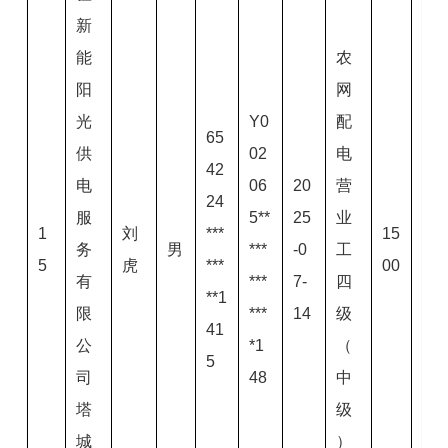
新
能
农
阳
网
光
Y0
配
65
供
02
电
42
电
06
20
营
24
服
5**
25
业
1
刘
***
15
务
男
***
-0
工
5
虎
***
00
有
***
7-
四
**1
限
***
14
级
41
公
*1
（
5
司
48
中
塔
级
城
）