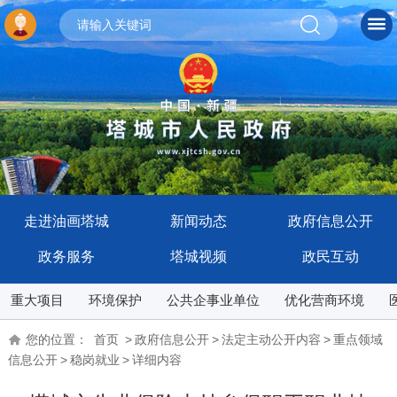
走进油画塔城
新闻动态
政府信息公开
政务服务
塔城视频
政民互动
重大项目
环境保护
公共企事业单位
优化营商环境
您的位置：
首页
>
政府信息公开
>
法定主动公开内容
>
重点领域
信息公开
>
稳岗就业
>
详细内容