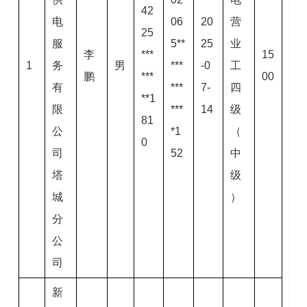
42
电
06
20
营
25
服
5**
25
业
李
***
15
1
务
男
***
-0
工
鹏
***
00
有
***
7-
四
**1
限
***
14
级
81
公
*1
（
0
司
52
中
塔
级
城
）
分
公
司
新