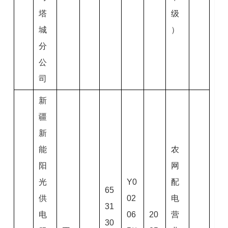
塔
级
城
）
分
公
司
新
疆
新
能
农
阳
网
光
Y0
配
65
供
02
电
31
电
06
20
营
30