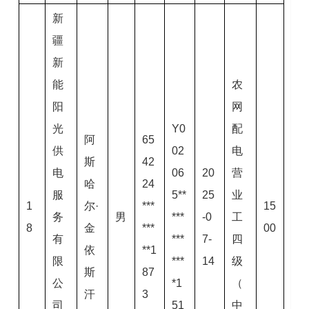
新
疆
新
能
农
阳
网
光
Y0
配
阿
65
供
02
电
斯
42
电
06
20
营
哈
24
服
5**
25
业
1
尔·
***
15
务
男
***
-0
工
8
金
***
00
有
***
7-
四
依
**1
限
***
14
级
斯
87
公
*1
（
汗
3
司
51
中