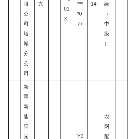
限
克
***
14
级
01
公
*0
（
X
司
77
中
塔
级
城
）
分
公
司
新
疆
新
能
农
阳
网
光
Y0
配