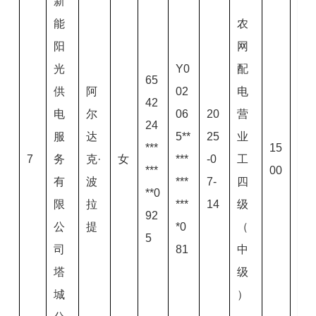
新
能
农
阳
网
光
Y0
配
65
供
阿
02
电
42
电
尔
06
20
营
24
服
达
5**
25
业
***
15
7
务
克·
女
***
-0
工
***
00
有
波
***
7-
四
**0
限
拉
***
14
级
92
公
提
*0
（
5
司
81
中
塔
级
城
）