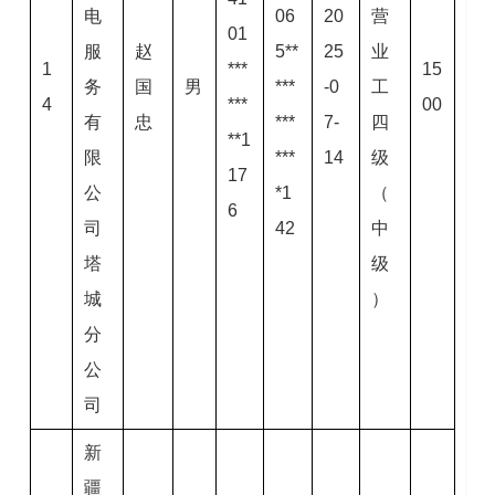
电
06
20
营
01
服
赵
5**
25
业
1
***
15
务
国
男
***
-0
工
4
***
00
有
忠
***
7-
四
**1
限
***
14
级
17
公
*1
（
6
司
42
中
塔
级
城
）
分
公
司
新
疆