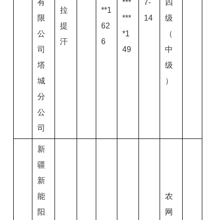
有
***
7-
四
拉
**1
限
***
14
级
提
62
公
*1
（
汗
6
司
49
中
塔
级
城
）
分
公
司
新
疆
新
能
农
阳
网