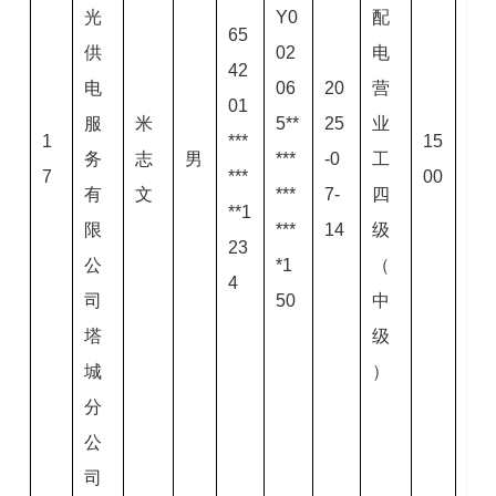
光
Y0
配
65
供
02
电
42
电
06
20
营
01
服
米
5**
25
业
1
***
15
务
志
男
***
-0
工
7
***
00
有
文
***
7-
四
**1
限
***
14
级
23
公
*1
（
4
司
50
中
塔
级
城
）
分
公
司