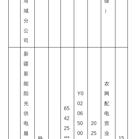
塔
级
城
）
分
公
司
新
疆
新
能
农
阳
Y0
网
光
02
配
65
供
06
电
42
电
50
20
营
25
服
00
25
业
杨
***
15