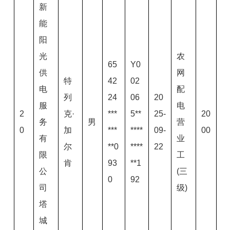
新
能
阳
光
农
65
Y0
供
网
特
42
02
电
配
列
24
06
20
服
电
2
克·
***
5**
25-
20
务
男
营
0
加
***
****
09-
00
有
业
尔
**0
****
22
限
工
肯
93
**1
公
(三
0
92
司
级)
塔
城