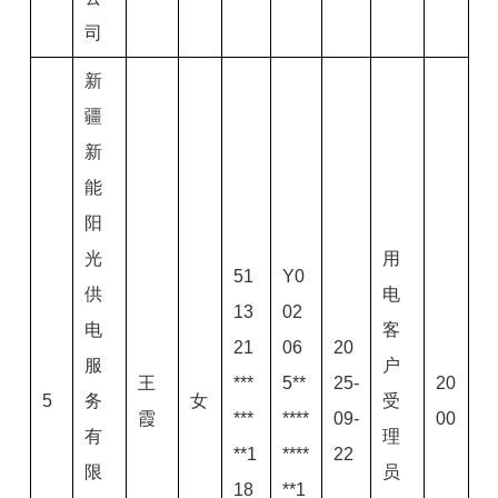
司
新
疆
新
能
阳
光
用
51
Y0
供
电
13
02
电
客
21
06
20
服
户
王
***
5**
25-
20
5
务
女
受
霞
***
****
09-
00
有
理
**1
****
22
限
员
18
**1