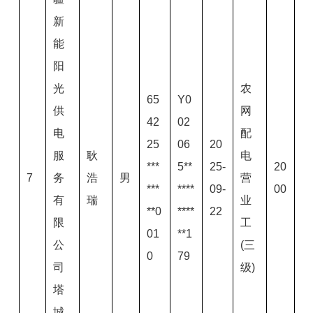
新
能
阳
光
农
65
Y0
供
网
42
02
电
配
25
06
20
服
耿
电
***
5**
25-
20
7
务
浩
男
营
***
****
09-
00
有
瑞
业
**0
****
22
限
工
01
**1
公
(三
0
79
司
级)
塔
城