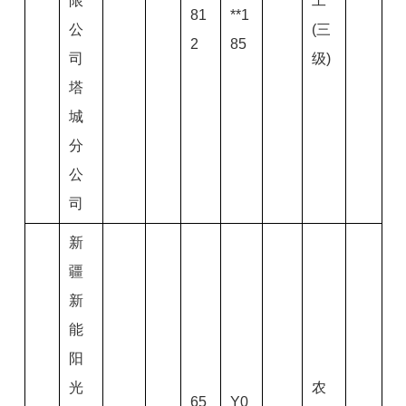
限
工
81
**1
公
(三
2
85
司
级)
塔
城
分
公
司
新
疆
新
能
阳
光
农
65
Y0