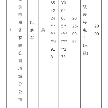
65
Y0
供
装
42
02
电
表
24
06
20
服
巴
接
***
5**
25-
20
1
务
焕
男
电
***
****
09-
00
有
军
工
**0
****
22
限
(三
91
**1
公
级)
8
73
司
塔
城
分
公
司