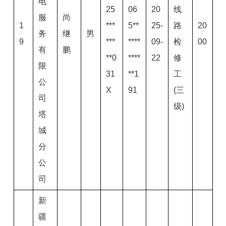
电
25
06
20
线
服
尚
1
***
5**
25-
路
20
务
继
男
9
***
****
09-
检
00
有
鹏
**0
****
22
修
限
31
**1
工
公
X
91
(三
司
级)
塔
城
分
公
司
新
疆