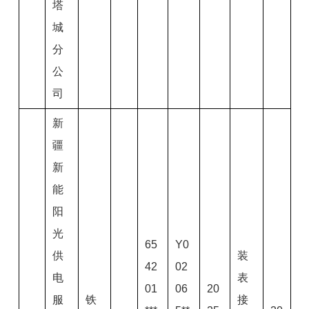
塔
城
分
公
司
新
疆
新
能
阳
光
65
Y0
供
装
42
02
电
表
01
06
20
服
铁
接