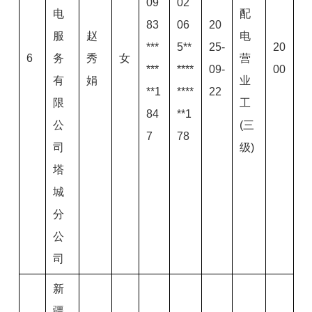
09
02
电
配
83
06
20
服
赵
电
***
5**
25-
20
6
务
秀
女
营
***
****
09-
00
有
娟
业
**1
****
22
限
工
84
**1
公
(三
7
78
司
级)
塔
城
分
公
司
新
疆