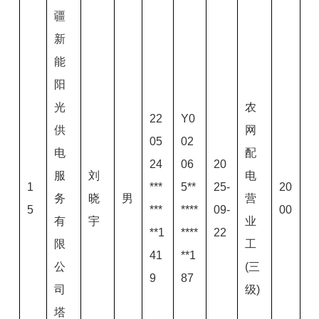
疆
新
能
阳
光
农
22
Y0
供
网
05
02
电
配
24
06
20
服
刘
电
1
***
5**
25-
20
务
晓
男
营
5
***
****
09-
00
有
宇
业
**1
****
22
限
工
41
**1
公
(三
9
87
司
级)
塔