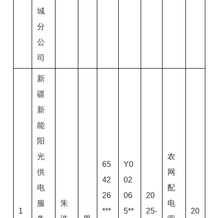
城
分
公
司
新
疆
新
能
阳
光
农
65
Y0
供
网
42
02
电
配
26
06
20
服
朱
电
1
***
5**
25-
20