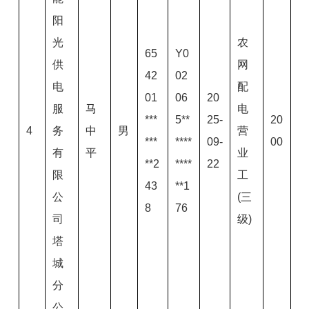
阳
光
农
65
Y0
供
网
42
02
电
配
01
06
20
服
马
电
***
5**
25-
20
4
务
中
男
营
***
****
09-
00
有
平
业
**2
****
22
限
工
43
**1
公
(三
8
76
司
级)
塔
城
分
公