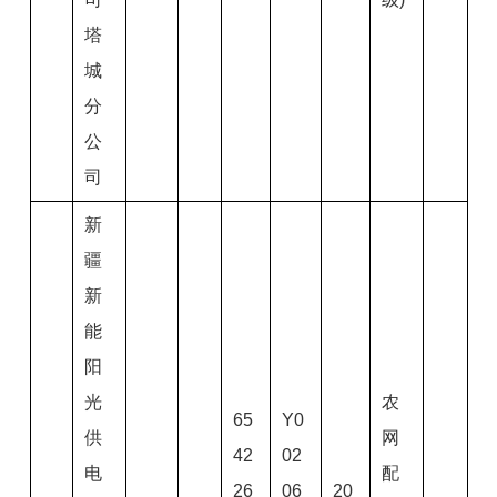
塔
城
分
公
司
新
疆
新
能
阳
光
农
65
Y0
供
网
42
02
电
配
26
06
20