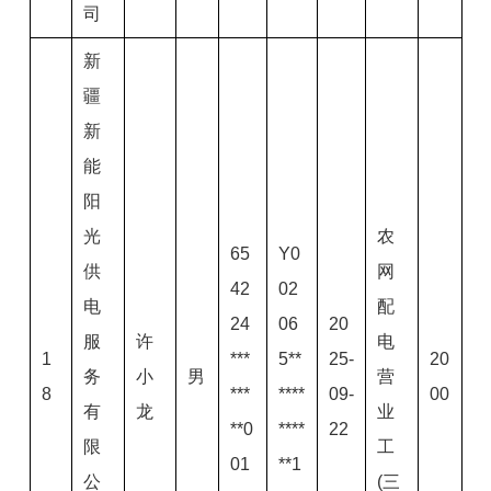
司
新
疆
新
能
阳
光
农
65
Y0
供
网
42
02
电
配
24
06
20
服
许
电
1
***
5**
25-
20
务
小
男
营
8
***
****
09-
00
有
龙
业
**0
****
22
限
工
01
**1
公
(三