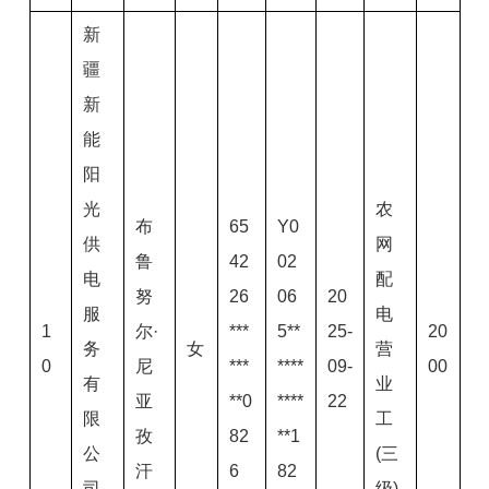
新
疆
新
能
阳
光
农
布
65
Y0
供
网
鲁
42
02
电
配
努
26
06
20
服
电
1
尔·
***
5**
25-
20
务
女
营
0
尼
***
****
09-
00
有
业
亚
**0
****
22
限
工
孜
82
**1
公
(三
汗
6
82
司
级)