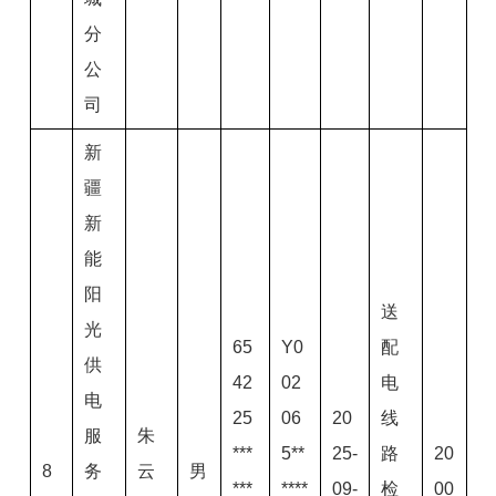
分
公
司
新
疆
新
能
阳
送
光
65
Y0
配
供
42
02
电
电
25
06
20
线
服
朱
***
5**
25-
路
20
8
务
云
男
***
****
09-
检
00