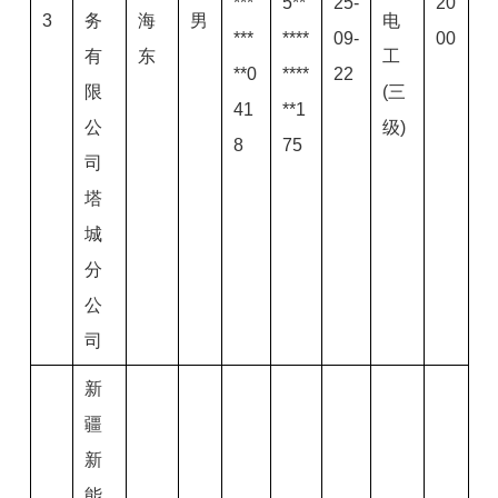
***
5**
25-
20
3
务
海
男
电
***
****
09-
00
有
东
工
**0
****
22
限
(三
41
**1
公
级)
8
75
司
塔
城
分
公
司
新
疆
新
能