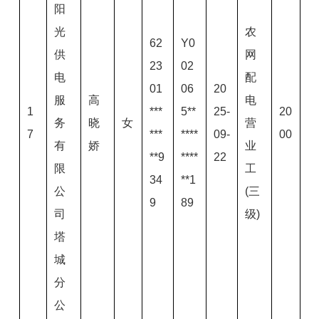
阳
光
农
62
Y0
供
网
23
02
电
配
01
06
20
服
高
电
1
***
5**
25-
20
务
晓
女
营
7
***
****
09-
00
有
娇
业
**9
****
22
限
工
34
**1
公
(三
9
89
司
级)
塔
城
分
公