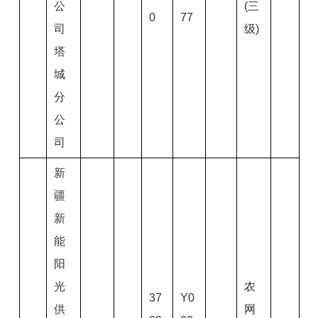
公
(三
0
77
司
级)
塔
城
分
公
司
新
疆
新
能
阳
光
农
37
Y0
供
网