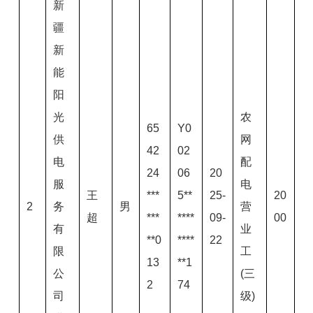
新
疆
新
能
阳
光
农
65
Y0
供
网
42
02
电
配
24
06
20
服
电
王
***
5**
25-
20
2
务
男
营
超
***
****
09-
00
有
业
**0
****
22
限
工
13
**1
公
(三
2
74
司
级)