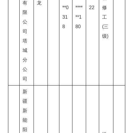
有
龙
**0
****
22
修
限
31
**1
工
公
8
80
(三
司
级)
塔
城
分
公
司
新
疆
新
能
阳