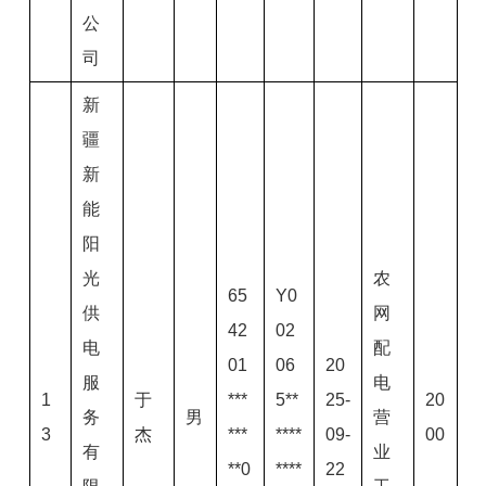
公
司
新
疆
新
能
阳
光
农
65
Y0
供
网
42
02
电
配
01
06
20
服
电
1
于
***
5**
25-
20
务
男
营
3
杰
***
****
09-
00
有
业
**0
****
22