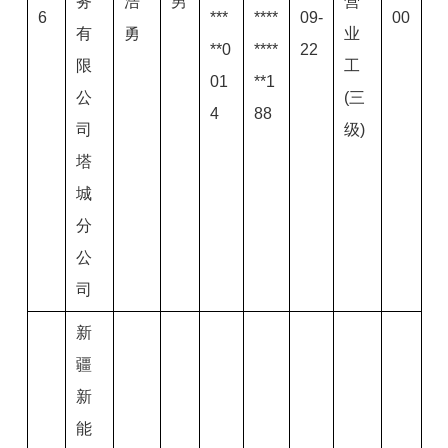
务
浩
男
营
6
***
****
09-
00
有
勇
业
**0
****
22
限
工
01
**1
公
(三
4
88
司
级)
塔
城
分
公
司
新
疆
新
能