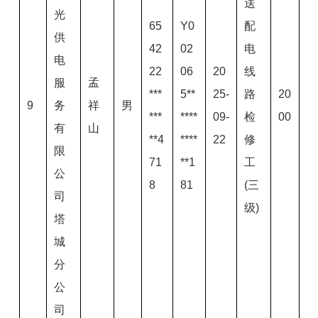
送
光
65
Y0
配
供
42
02
电
电
22
06
20
线
服
孟
***
5**
25-
路
20
9
务
祥
男
***
****
09-
检
00
有
山
**4
****
22
修
限
71
**1
工
公
8
81
(三
司
级)
塔
城
分
公
司