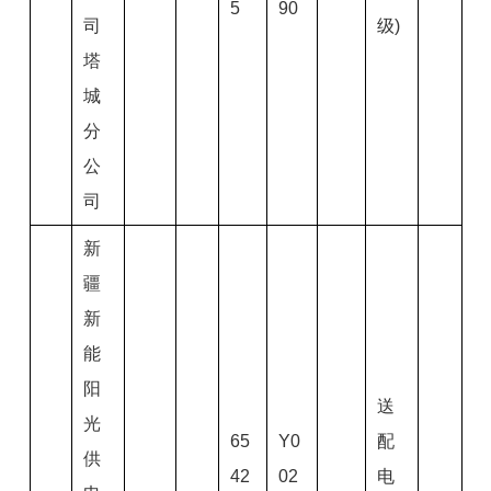
5
90
司
级)
塔
城
分
公
司
新
疆
新
能
阳
送
光
65
Y0
配
供
42
02
电