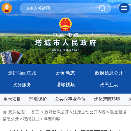
走进油画塔城
新闻动态
政府信息公开
政务服务
塔城视频
政民互动
重大项目
环境保护
公共企事业单位
优化营商环境
您的位置：
首页
>
政府信息公开
>
法定主动公开内容
>
重点领域
信息公开
>
稳岗就业
>
详细内容