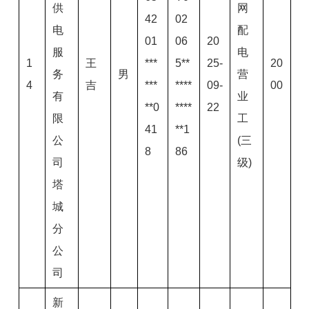
供
网
42
02
电
配
01
06
20
服
电
1
王
***
5**
25-
20
务
男
营
4
吉
***
****
09-
00
有
业
**0
****
22
限
工
41
**1
公
(三
8
86
司
级)
塔
城
分
公
司
新