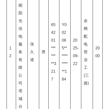
能
阳
光
农
65
Y0
供
网
42
02
电
配
01
06
20
服
张
电
1
***
5**
25-
20
务
久
男
营
2
***
****
09-
00
有
港
业
**3
****
22
限
工
21
**1
公
(三
7
84
司
级)
塔
城
分