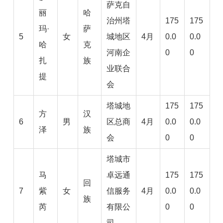
萨克自
丽
哈
治州塔
175
175
玛·
萨
5
女
城地区
4月
0.0
0.0
哈
克
河南企
0
0
扎
族
业联合
提
会
塔城地
175
175
方
汉
6
男
区总商
4月
0.0
0.0
泽
族
会
0
0
塔城市
马
卓远通
175
175
回
7
紫
女
信服务
4月
0.0
0.0
族
芮
有限公
0
0
司