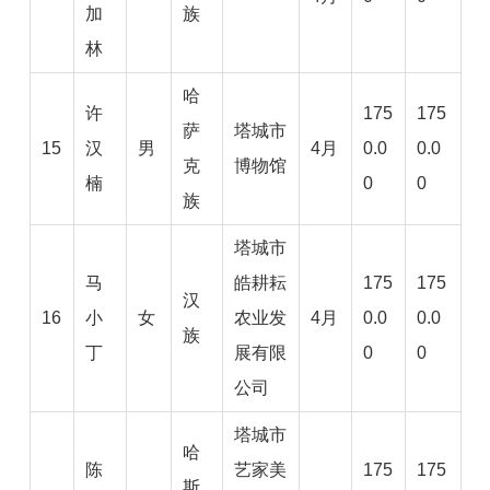
加
族
林
哈
许
175
175
萨
塔城市
15
汉
男
4月
0.0
0.0
克
博物馆
楠
0
0
族
塔城市
马
皓耕耘
175
175
汉
16
小
女
农业发
4月
0.0
0.0
族
丁
展有限
0
0
公司
塔城市
哈
陈
艺家美
175
175
斯