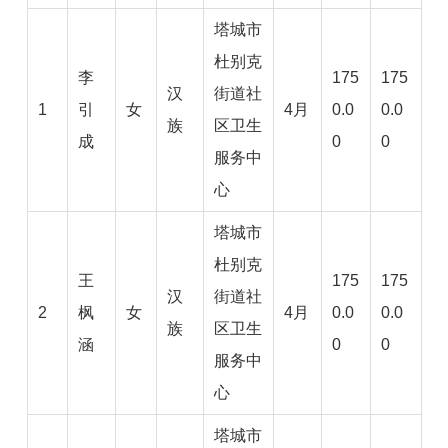
塔城市
杜别克
李
175
175
汉
街道社
1
引
女
4月
0.0
0.0
族
区卫生
成
0
0
服务中
心
塔城市
杜别克
王
175
175
汉
街道社
2
枫
女
4月
0.0
0.0
族
区卫生
涵
0
0
服务中
心
塔城市