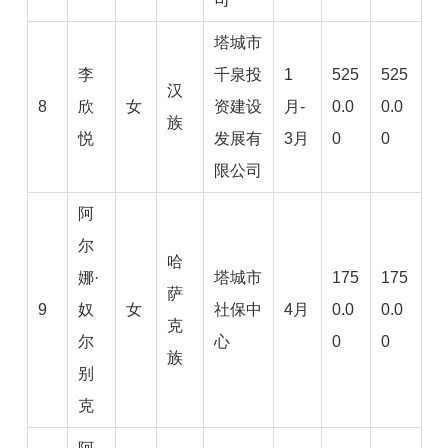
塔城市
李
千泉投
1
525
525
汉
8
欣
女
资建设
月-
0.0
0.0
族
悦
发展有
3月
0
0
限公司
阿
尔
哈
娜·
塔城市
175
175
萨
9
奴
女
社保中
4月
0.0
0.0
克
尔
心
0
0
族
别
克