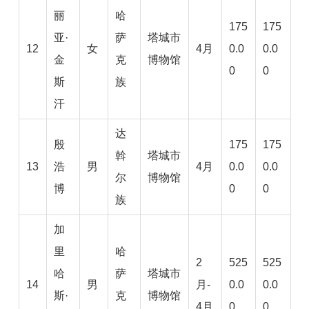
丽
哈
175
175
亚·
萨
塔城市
12
女
4月
0.0
0.0
金
克
博物馆
0
0
斯
族
汗
达
殷
175
175
斡
塔城市
13
浩
男
4月
0.0
0.0
尔
博物馆
博
0
0
族
加
里
哈
2
525
525
哈
萨
塔城市
14
男
月-
0.0
0.0
斯·
克
博物馆
4月
0
0