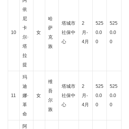
阿
依
尼
哈
塔城市
2
525
525
卡
萨
10
女
社保中
月-
0.0
0.0
尔·
克
心
4月
0
0
塔
族
拉
提
玛
维
迪
塔城市
2
525
525
吾
11
娜·
女
社保中
月-
0.0
0.0
尔
革
心
4月
0
0
族
命
阿