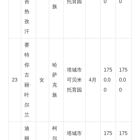
吾
托育园
0
0
族
热
孜
汗
赛
特
你
哈
塔城市
175
175
古
萨
23
女
可贝米
4月
0.0
0.0
丽·
克
托育园
0
0
叶
族
尔
兰
迪
柯
塔城市
175
175
丽
尔