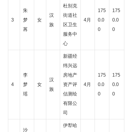
杜别克
朱
175
175
汉
街道社
3
梦
女
4月
0.0
0.0
族
区卫生
苒
0
0
服务中
心
新疆经
纬兴远
李
房地产
175
175
汉
4
梦
女
资产评
4月
0.0
0.0
族
瑶
估测绘
0
0
有限公
司
伊犁哈
沙