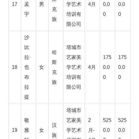
17
孟
男
学艺术
4月
0.0
0.0
克
宇
培训有
0
0
族
限公司
沙
比
塔城市
哈
拉·
艺家美
175
175
斯
18
也
女
学艺术
4月
0.0
0.0
克
布
培训有
0
0
族
拉
限公司
提
塔城市
敬
艺家美
2
525
525
汉
19
雅
女
学艺术
月-
0.0
0.0
族