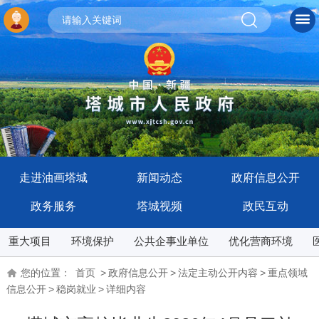
走进油画塔城
新闻动态
政府信息公开
政务服务
塔城视频
政民互动
重大项目
环境保护
公共企事业单位
优化营商环境
您的位置：
首页
>
政府信息公开
>
法定主动公开内容
>
重点领域
信息公开
>
稳岗就业
>
详细内容