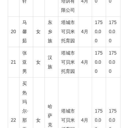
轩
培训有
4月
0
0
限公司
马
东
塔城市
175
175
20
馨
女
乡
可贝米
4月
0.0
0.0
茹
族
托育园
0
0
张
塔城市
175
175
汉
21
亚
女
可贝米
4月
0.0
0.0
族
男
托育园
0
0
买
热
玛
哈
尔·
塔城市
175
175
萨
22
那
女
可贝米
4月
0.0
0.0
克